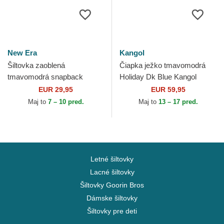
New Era
Kangol
Šiltovka zaoblená
Čiapka ježko tmavomodrá
tmavomodrá snapback
Holiday Dk Blue Kangol
9FORTY M-Crown Team
EUR 29,95
EUR 59,95
Seattle Seahawks NFL New
Maj to
7 – 10 pred.
Maj to
13 – 17 pred.
Era
Letné šiltovky
Lacné šiltovky
Šiltovky Goorin Bros
Dámske šiltovky
Šiltovky pre deti