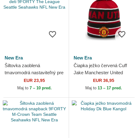
New Era
New Era
Šiltovka zaoblená
Čiapka ježko červená Cuff
tmavomodrá nastaviteľný pre
Jake Manchester United
deti 9FORTY The League
Football Club Premier League
EUR 23,95
EUR 36,95
Seattle Seahawks NFL New
New Era
Maj to
7 – 10 pred.
Maj to
13 – 17 pred.
Era