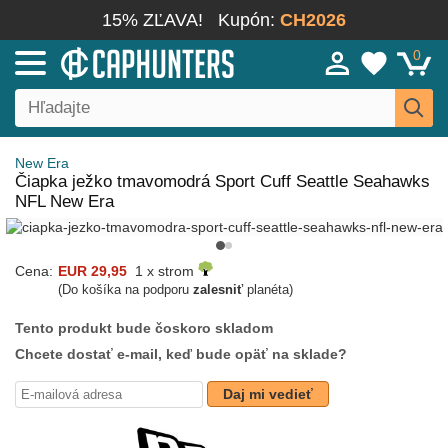
15% ZĽAVA!
Kupón:
CH2026
0
New Era
Čiapka ježko tmavomodrá Sport Cuff Seattle Seahawks
NFL New Era
Cena:
EUR 29,95
1 x strom
(Do košíka na podporu
zalesniť
planéta)
Tento produkt bude čoskoro skladom
Chcete dostať e-mail, keď bude opäť na sklade?
Daj mi vedieť