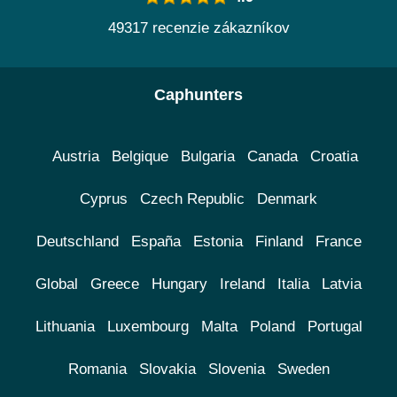
49317 recenzie zákazníkov
Caphunters
Austria
Belgique
Bulgaria
Canada
Croatia
Cyprus
Czech Republic
Denmark
Deutschland
España
Estonia
Finland
France
Global
Greece
Hungary
Ireland
Italia
Latvia
Lithuania
Luxembourg
Malta
Poland
Portugal
Romania
Slovakia
Slovenia
Sweden