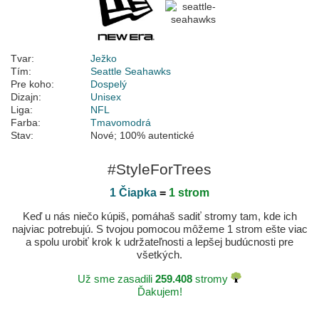
Tvar:
Ježko
Tím:
Seattle Seahawks
Pre koho:
Dospelý
Dizajn:
Unisex
Liga:
NFL
Farba:
Tmavomodrá
Stav:
Nové; 100% autentické
#StyleForTrees
1 Čiapka
=
1 strom
Keď u nás niečo kúpiš, pomáhaš sadiť stromy tam, kde ich
najviac potrebujú. S tvojou pomocou môžeme 1 strom ešte viac
a spolu urobiť krok k udržateľnosti a lepšej budúcnosti pre
všetkých.
Už sme zasadili
259.408
stromy
Ďakujem!