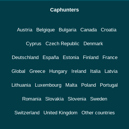
Caphunters
Austria
Belgique
Bulgaria
Canada
Croatia
Cyprus
Czech Republic
Denmark
Deutschland
España
Estonia
Finland
France
Global
Greece
Hungary
Ireland
Italia
Latvia
Lithuania
Luxembourg
Malta
Poland
Portugal
Romania
Slovakia
Slovenia
Sweden
Switzerland
United Kingdom
Other countries