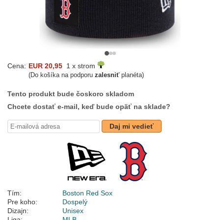
Cena:
EUR 20,95
1 x strom
(Do košíka na podporu
zalesniť
planéta)
Tento produkt bude čoskoro skladom
Chcete dostať e-mail, keď bude opäť na sklade?
Daj mi vedieť
Tím:
Boston Red Sox
Pre koho:
Dospelý
Dizajn:
Unisex
Liga:
MLB