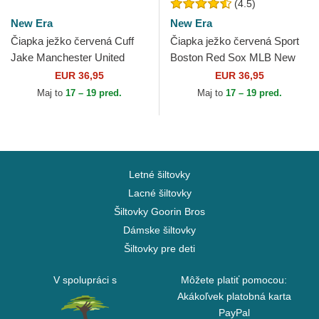
(4.5)
New Era
New Era
Čiapka ježko červená Cuff
Čiapka ježko červená Sport
Jake Manchester United
Boston Red Sox MLB New
Football Club Premier League
Era
EUR 36,95
EUR 36,95
New Era
Maj to
17 – 19 pred.
Maj to
17 – 19 pred.
Letné šiltovky
Lacné šiltovky
Šiltovky Goorin Bros
Dámske šiltovky
Šiltovky pre deti
V spolupráci s
Môžete platiť pomocou:
Akákoľvek platobná karta
PayPal