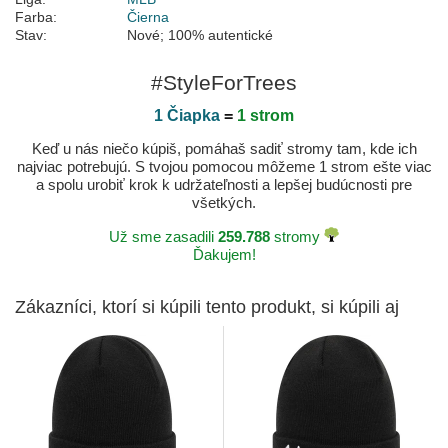
Farba:
Čierna
Stav:
Nové; 100% autentické
#StyleForTrees
1 Čiapka
=
1 strom
Keď u nás niečo kúpiš, pomáhaš sadiť stromy tam, kde ich
najviac potrebujú. S tvojou pomocou môžeme 1 strom ešte viac
a spolu urobiť krok k udržateľnosti a lepšej budúcnosti pre
všetkých.
Už sme zasadili
259.788
stromy
Ďakujem!
Zákazníci, ktorí si kúpili tento produkt, si kúpili aj