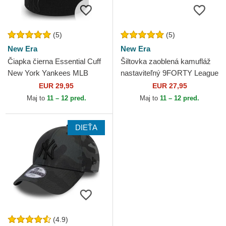
(5)
(5)
New Era
New Era
Čiapka čierna Essential Cuff
Šiltovka zaoblená kamufláž
New York Yankees MLB
nastaviteľný 9FORTY League
New Era
Essential New York Yankees
EUR 29,95
EUR 27,95
MLB New Era
Maj to
11 – 12 pred.
Maj to
11 – 12 pred.
DIEŤA
(4.9)