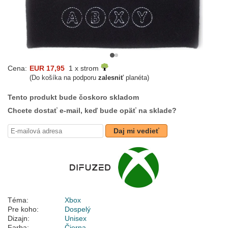
Cena:
EUR 17,95
1 x strom
(Do košíka na podporu
zalesniť
planéta)
Tento produkt bude čoskoro skladom
Chcete dostať e-mail, keď bude opäť na sklade?
Daj mi vedieť
Téma:
Xbox
Pre koho:
Dospelý
Dizajn:
Unisex
Farba:
Čierna