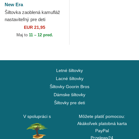
New Era
Šiltovka zaoblená kamufláž
nastaviteľný pre deti
9FORTY League Essential
EUR 21,95
New York Yankees MLB
Maj to
11 – 12 pred.
New...
Letné šiltovky
Lacné šiltovky
Šiltovky Goorin Bros
Dámske šiltovky
Šiltovky pre deti
V spolupráci s
Môžete platiť pomocou:
Akákoľvek platobná karta
PayPal
Przelewy24