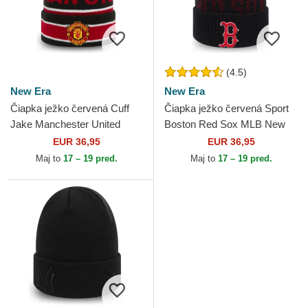
(4.5)
New Era
New Era
Čiapka ježko červená Cuff
Čiapka ježko červená Sport
Jake Manchester United
Boston Red Sox MLB New
Football Club Premier League
Era
EUR 36,95
EUR 36,95
New Era
Maj to
17 – 19 pred.
Maj to
17 – 19 pred.