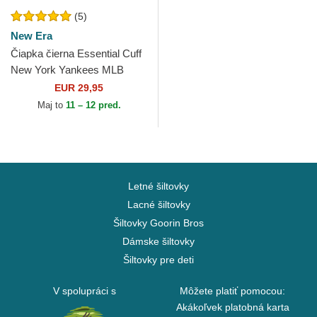
(5)
New Era
Čiapka čierna Essential Cuff
New York Yankees MLB
New Era
EUR 29,95
Maj to
11 – 12 pred.
Letné šiltovky
Lacné šiltovky
Šiltovky Goorin Bros
Dámske šiltovky
Šiltovky pre deti
V spolupráci s
Môžete platiť pomocou:
Akákoľvek platobná karta