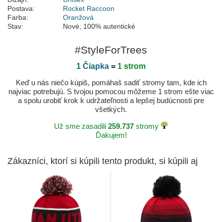
Postava:
Rocket Raccoon
Farba:
Oranžová
Stav:
Nové; 100% autentické
#StyleForTrees
1 Čiapka
=
1 strom
Keď u nás niečo kúpiš, pomáhaš sadiť stromy tam, kde ich
najviac potrebujú. S tvojou pomocou môžeme 1 strom ešte viac
a spolu urobiť krok k udržateľnosti a lepšej budúcnosti pre
všetkých.
Už sme zasadili
259.737
stromy
Ďakujem!
Zákazníci, ktorí si kúpili tento produkt, si kúpili aj