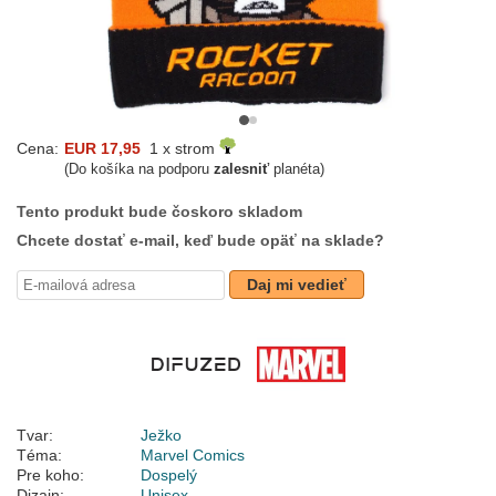
Cena:
EUR 17,95
1 x strom
(Do košíka na podporu
zalesniť
planéta)
Tento produkt bude čoskoro skladom
Chcete dostať e-mail, keď bude opäť na sklade?
Daj mi vedieť
Tvar:
Ježko
Téma:
Marvel Comics
Pre koho:
Dospelý
Dizajn:
Unisex