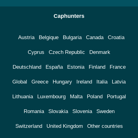
Caphunters
Austria
Belgique
Bulgaria
Canada
Croatia
Cyprus
Czech Republic
Denmark
Deutschland
España
Estonia
Finland
France
Global
Greece
Hungary
Ireland
Italia
Latvia
Lithuania
Luxembourg
Malta
Poland
Portugal
Romania
Slovakia
Slovenia
Sweden
Switzerland
United Kingdom
Other countries