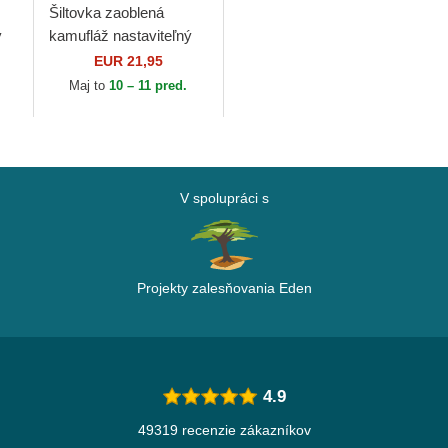
Šiltovka zaoblená
ý
kamufláž nastaviteľný
pre deti 9FORTY
EUR 21,95
League Essential New
Maj to
10 – 11 pred.
ra
York Yankees MLB
New...
V spolupráci s
Projekty zalesňovania Eden
4.9
49319 recenzie zákazníkov