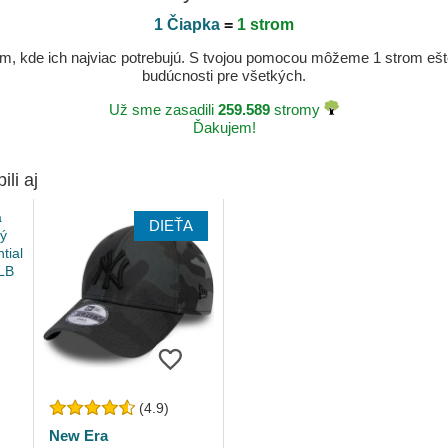
1 Čiapka
=
1 strom
, kde ich najviac potrebujú. S tvojou pomocou môžeme 1 strom ešte v
budúcnosti pre všetkých.
Už sme zasadili
259.589
stromy
Ďakujem!
ili aj
DIEŤA
(4.9)
New Era