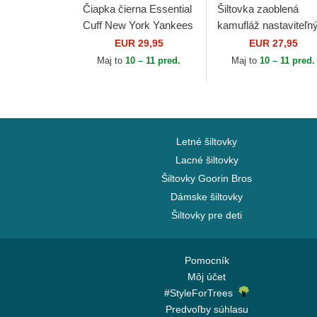
Čiapka čierna Essential
Šiltovka zaoblená
Cuff New York Yankees
kamufláž nastaviteľn
MLB New Era
9FORTY League
EUR 29,95
EUR 27,95
Essential New York
Maj to
10 – 11 pred.
Maj to
10 – 11 pred.
Yankees MLB New E
Letné šiltovky
Lacné šiltovky
Šiltovky Goorin Bros
Dámske šiltovky
Šiltovky pre deti
Pomocník
Môj účet
#StyleForTrees
Predvoľby súhlasu