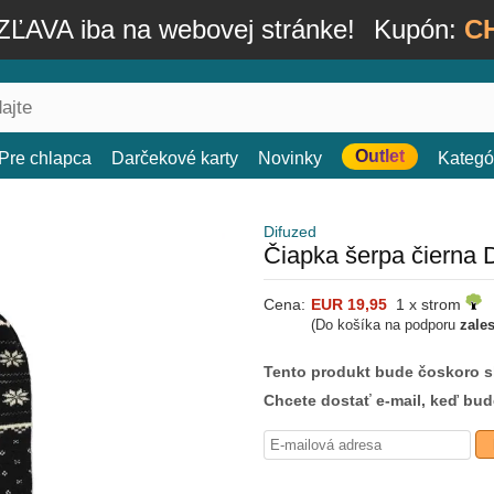
ĽAVA iba na webovej stránke!
Kupón:
C
Outlet
Pre chlapca
Darčekové karty
Novinky
Kategó
Difuzed
Čiapka šerpa čierna 
Cena:
EUR 19,95
1 x strom
(Do košíka na podporu
zale
Tento produkt bude čoskoro 
Chcete dostať e-mail, keď bu