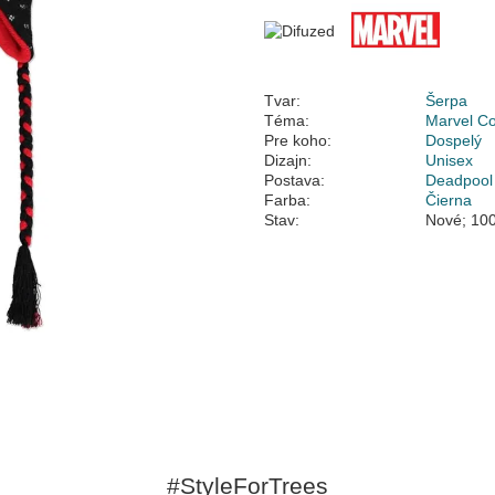
Tvar:
Šerpa
Téma:
Marvel C
Pre koho:
Dospelý
Dizajn:
Unisex
Postava:
Deadpool
Farba:
Čierna
Stav:
Nové; 100
#StyleForTrees