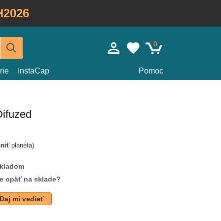
H2026
0
rie
InstaCap
Pomoc
Difuzed
sniť
planéta)
skladom
de opäť na sklade?
Daj mi vedieť