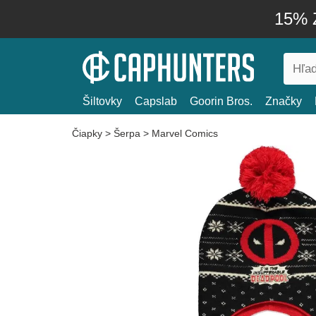
15% Z
Šiltovky
Capslab
Goorin Bros.
Značky
Čiapky
>
Šerpa
>
Marvel Comics