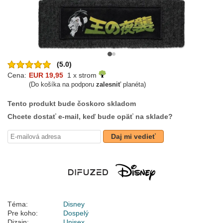
(5.0)
Cena:
EUR 19,95
1 x strom
(Do košíka na podporu
zalesniť
planéta)
Tento produkt bude čoskoro skladom
Chcete dostať e-mail, keď bude opäť na sklade?
Daj mi vedieť
Téma:
Disney
Pre koho:
Dospelý
Dizajn:
Unisex