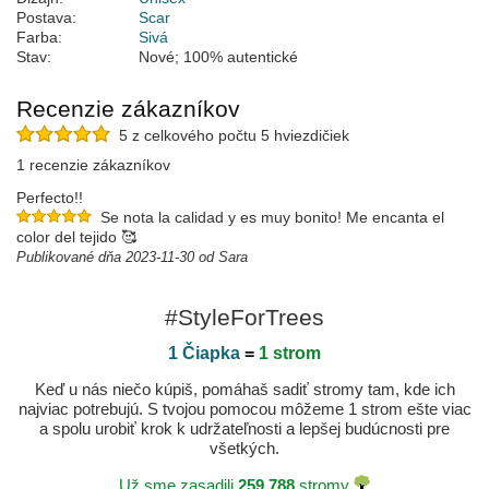
Postava:
Scar
Farba:
Sivá
Stav:
Nové; 100% autentické
Recenzie zákazníkov
5 z celkového počtu 5 hviezdičiek
1 recenzie zákazníkov
Perfecto!!
Se nota la calidad y es muy bonito! Me encanta el
color del tejido 🥰
Publikované dňa 2023-11-30 od Sara
#StyleForTrees
1 Čiapka
=
1 strom
Keď u nás niečo kúpiš, pomáhaš sadiť stromy tam, kde ich
najviac potrebujú. S tvojou pomocou môžeme 1 strom ešte viac
a spolu urobiť krok k udržateľnosti a lepšej budúcnosti pre
všetkých.
Už sme zasadili
259.788
stromy