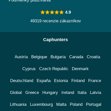
Podmienky používania
4.9
49319 recenzie zákazníkov
Caphunters
Austria
Belgique
Bulgaria
Canada
Croatia
Cyprus
Czech Republic
Denmark
Deutschland
España
Estonia
Finland
France
Global
Greece
Hungary
Ireland
Italia
Latvia
Lithuania
Luxembourg
Malta
Poland
Portugal