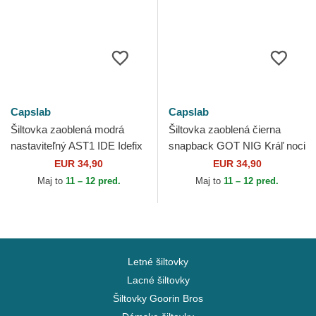
Capslab
Capslab
Šiltovka zaoblená modrá
Šiltovka zaoblená čierna
nastaviteľný AST1 IDE Idefix
snapback GOT NIG Kráľ noci
Asterix Capslab
Hra o tróny Capslab
EUR 34,90
EUR 34,90
Maj to
11 – 12 pred.
Maj to
11 – 12 pred.
Letné šiltovky
Lacné šiltovky
Šiltovky Goorin Bros