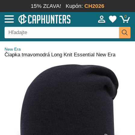
15% ZĽAVA!
Kupón:
CH2026
0
New Era
Čiapka tmavomodrá Long Knit Essential New Era