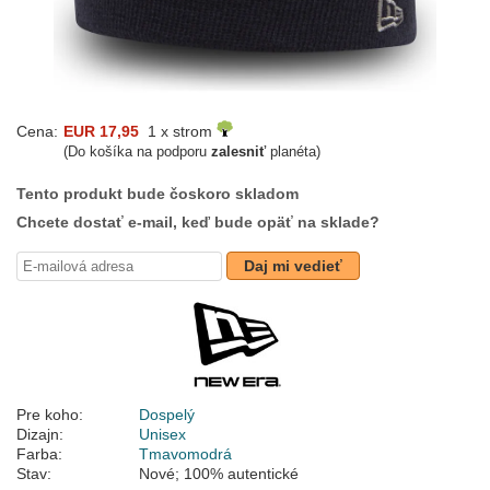
Cena:
EUR 17,95
1 x strom
(Do košíka na podporu
zalesniť
planéta)
Tento produkt bude čoskoro skladom
Chcete dostať e-mail, keď bude opäť na sklade?
Daj mi vedieť
Pre koho:
Dospelý
Dizajn:
Unisex
Farba:
Tmavomodrá
Stav:
Nové; 100% autentické