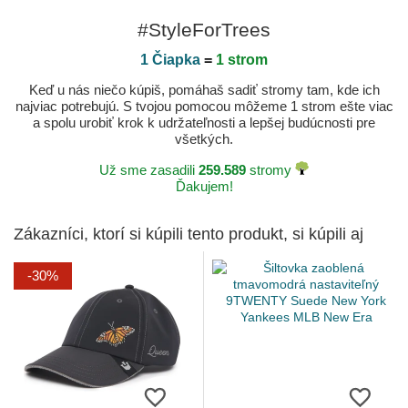
#StyleForTrees
1 Čiapka
=
1 strom
Keď u nás niečo kúpiš, pomáhaš sadiť stromy tam, kde ich
najviac potrebujú. S tvojou pomocou môžeme 1 strom ešte viac
a spolu urobiť krok k udržateľnosti a lepšej budúcnosti pre
všetkých.
Už sme zasadili
259.589
stromy
Ďakujem!
Zákazníci, ktorí si kúpili tento produkt, si kúpili aj
-30%