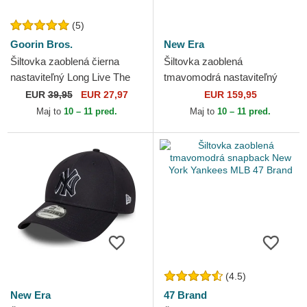
(5)
Goorin Bros.
New Era
Šiltovka zaoblená čierna
Šiltovka zaoblená
nastaviteľný Long Live The
tmavomodrá nastaviteľný
Queen The Farm Lady Balls
9TWENTY Suede New York
EUR
39,95
EUR 27,97
EUR 159,95
The Farm Goorin Bros.
Yankees MLB New Era
Maj to
10 – 11 pred.
Maj to
10 – 11 pred.
(4.5)
New Era
47 Brand