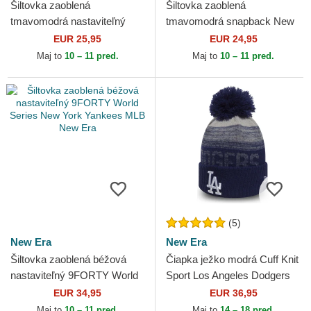
Šiltovka zaoblená
Šiltovka zaoblená
tmavomodrá nastaviteľný
tmavomodrá snapback New
9FORTY Outline New York
York Yankees MLB 47 Brand
EUR 25,95
EUR 24,95
Yankees MLB New Era
Maj to
10 – 11 pred.
Maj to
10 – 11 pred.
(5)
New Era
New Era
Šiltovka zaoblená béžová
Čiapka ježko modrá Cuff Knit
nastaviteľný 9FORTY World
Sport Los Angeles Dodgers
Series New York Yankees
MLB New Era
EUR 34,95
EUR 36,95
MLB New Era
Maj to
10 – 11 pred.
Maj to
14 – 18 pred.