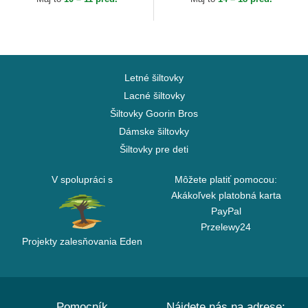
Letné šiltovky
Lacné šiltovky
Šiltovky Goorin Bros
Dámske šiltovky
Šiltovky pre deti
V spolupráci s
Môžete platiť pomocou:
Akákoľvek platobná karta
PayPal
Przelewy24
Projekty zalesňovania Eden
Pomocník
Nájdete nás na adrese: