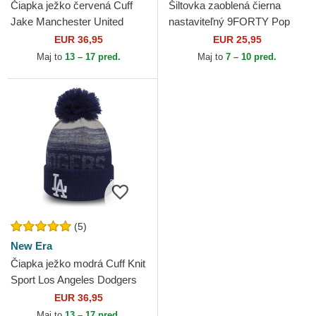
Čiapka ježko červená Cuff
Šiltovka zaoblená čierna
Jake Manchester United
nastaviteľný 9FORTY Pop
Football Club Premier League
Outline New York Yankees
EUR 36,95
EUR 25,95
New Era
MLB New Era
Maj to
13 – 17 pred.
Maj to
7 – 10 pred.
(5)
New Era
Čiapka ježko modrá Cuff Knit
Sport Los Angeles Dodgers
MLB New Era
EUR 36,95
Maj to
13 – 17 pred.