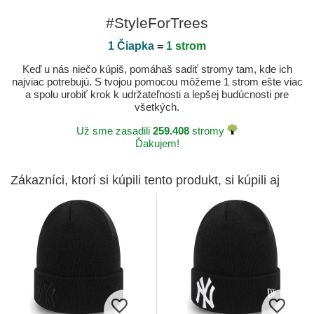
#StyleForTrees
1 Čiapka
=
1 strom
Keď u nás niečo kúpiš, pomáhaš sadiť stromy tam, kde ich
najviac potrebujú. S tvojou pomocou môžeme 1 strom ešte viac
a spolu urobiť krok k udržateľnosti a lepšej budúcnosti pre
všetkých.
Už sme zasadili
259.408
stromy
Ďakujem!
Zákazníci, ktorí si kúpili tento produkt, si kúpili aj