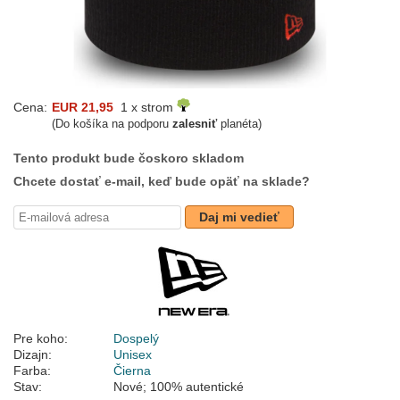
Cena:
EUR 21,95
1 x strom
(Do košíka na podporu
zalesniť
planéta)
Tento produkt bude čoskoro skladom
Chcete dostať e-mail, keď bude opäť na sklade?
Daj mi vedieť
Pre koho:
Dospelý
Dizajn:
Unisex
Farba:
Čierna
Stav:
Nové; 100% autentické