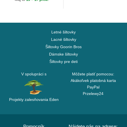
Letné šiltovky
Lacné šiltovky
Šiltovky Goorin Bros
Dámske šiltovky
Šiltovky pre deti
V spolupráci s
Môžete platiť pomocou:
Akákoľvek platobná karta
PayPal
Przelewy24
Projekty zalesňovania Eden
Pomocník
Nájdete nás na adrese: