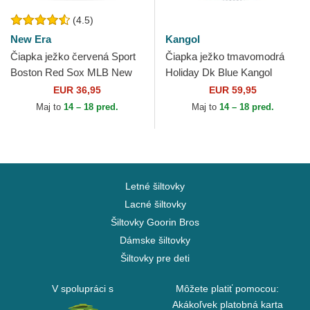
(4.5)
New Era
Kangol
Čiapka ježko červená Sport
Čiapka ježko tmavomodrá
Boston Red Sox MLB New
Holiday Dk Blue Kangol
Era
EUR 36,95
EUR 59,95
Maj to
14 – 18 pred.
Maj to
14 – 18 pred.
Letné šiltovky
Lacné šiltovky
Šiltovky Goorin Bros
Dámske šiltovky
Šiltovky pre deti
V spolupráci s
Môžete platiť pomocou:
Akákoľvek platobná karta