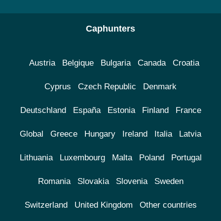
Caphunters
Austria
Belgique
Bulgaria
Canada
Croatia
Cyprus
Czech Republic
Denmark
Deutschland
España
Estonia
Finland
France
Global
Greece
Hungary
Ireland
Italia
Latvia
Lithuania
Luxembourg
Malta
Poland
Portugal
Romania
Slovakia
Slovenia
Sweden
Switzerland
United Kingdom
Other countries