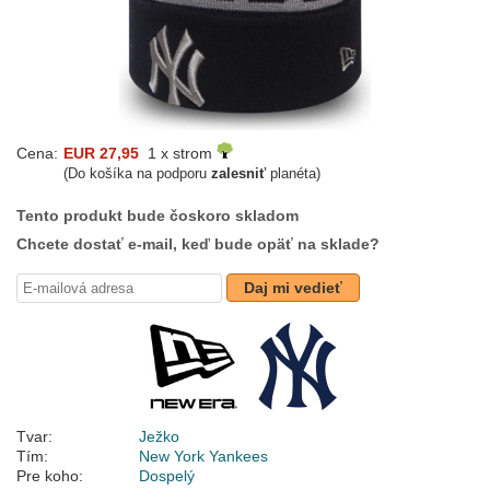
Cena:
EUR 27,95
1 x strom
(Do košíka na podporu
zalesniť
planéta)
Tento produkt bude čoskoro skladom
Chcete dostať e-mail, keď bude opäť na sklade?
Daj mi vedieť
Tvar:
Ježko
Tím:
New York Yankees
Pre koho:
Dospelý