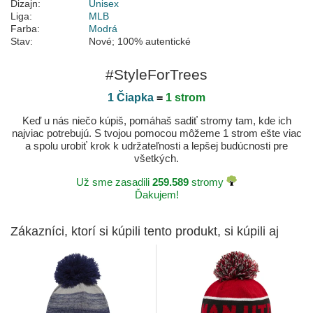
Dizajn:
Unisex
Liga:
MLB
Farba:
Modrá
Stav:
Nové; 100% autentické
#StyleForTrees
1 Čiapka
=
1 strom
Keď u nás niečo kúpiš, pomáhaš sadiť stromy tam, kde ich
najviac potrebujú. S tvojou pomocou môžeme 1 strom ešte viac
a spolu urobiť krok k udržateľnosti a lepšej budúcnosti pre
všetkých.
Už sme zasadili
259.589
stromy
Ďakujem!
Zákazníci, ktorí si kúpili tento produkt, si kúpili aj