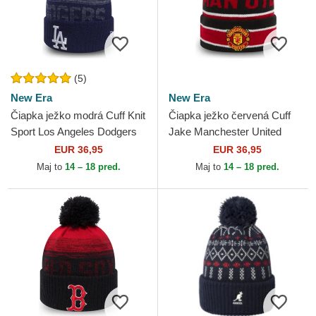
(5)
New Era
New Era
Čiapka ježko modrá Cuff Knit
Čiapka ježko červená Cuff
Sport Los Angeles Dodgers
Jake Manchester United
MLB New Era
Football Club Premier League
EUR 36,95
EUR 36,95
New Era
Maj to
14 – 18 pred.
Maj to
14 – 18 pred.