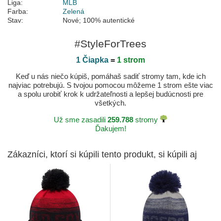
Liga:
MLB
Farba:
Zelená
Stav:
Nové; 100% autentické
#StyleForTrees
1 Čiapka
=
1 strom
Keď u nás niečo kúpiš, pomáhaš sadiť stromy tam, kde ich
najviac potrebujú. S tvojou pomocou môžeme 1 strom ešte viac
a spolu urobiť krok k udržateľnosti a lepšej budúcnosti pre
všetkých.
Už sme zasadili
259.788
stromy
Ďakujem!
Zákazníci, ktorí si kúpili tento produkt, si kúpili aj