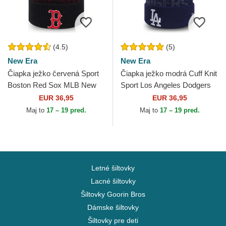
(4.5)
(5)
New Era
New Era
Čiapka ježko červená Sport
Čiapka ježko modrá Cuff Knit
Boston Red Sox MLB New
Sport Los Angeles Dodgers
Era
MLB New Era
EUR 36,95
EUR 36,95
Maj to
17 – 19 pred.
Maj to
17 – 19 pred.
Letné šiltovky
Lacné šiltovky
Šiltovky Goorin Bros
Dámske šiltovky
Šiltovky pre deti