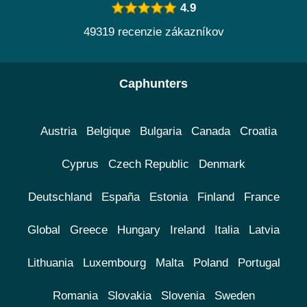
4.9
49319 recenzie zákazníkov
Caphunters
Austria
Belgique
Bulgaria
Canada
Croatia
Cyprus
Czech Republic
Denmark
Deutschland
España
Estonia
Finland
France
Global
Greece
Hungary
Ireland
Italia
Latvia
Lithuania
Luxembourg
Malta
Poland
Portugal
Romania
Slovakia
Slovenia
Sweden