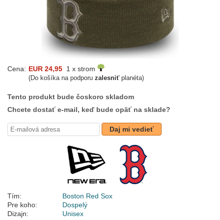
Cena:
EUR 24,95
1 x strom
(Do košíka na podporu
zalesniť
planéta)
Tento produkt bude čoskoro skladom
Chcete dostať e-mail, keď bude opäť na sklade?
Daj mi vedieť
Tím:
Boston Red Sox
Pre koho:
Dospelý
Dizajn:
Unisex