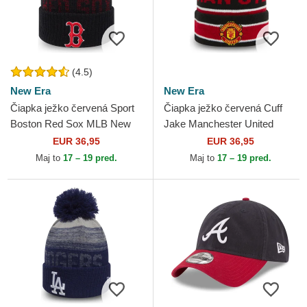
(4.5)
New Era
New Era
Čiapka ježko červená Sport
Čiapka ježko červená Cuff
Boston Red Sox MLB New
Jake Manchester United
Era
Football Club Premier League
EUR 36,95
EUR 36,95
New Era
Maj to
17 – 19 pred.
Maj to
17 – 19 pred.