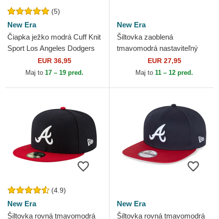
(5)
New Era
New Era
Čiapka ježko modrá Cuff Knit
Šiltovka zaoblená
Sport Los Angeles Dodgers
tmavomodrá nastaviteľný
MLB New Era
9TWENTY Core Classic
EUR 36,95
EUR 27,95
Atlanta Braves MLB New Era
Maj to
17 – 19 pred.
Maj to
11 – 12 pred.
(4.9)
New Era
New Era
Šiltovka rovná tmavomodrá
Šiltovka rovná tmavomodrá