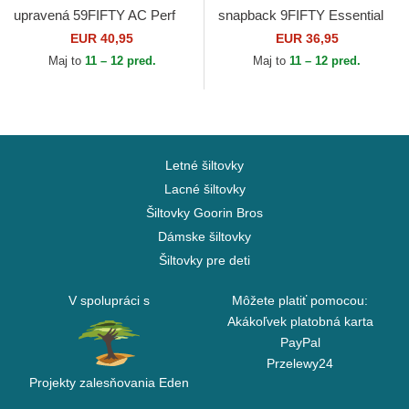
upravená 59FIFTY AC Perf
snapback 9FIFTY Essential
Atlanta Braves MLB New Era
Atlanta Braves MLB New Era
EUR 40,95
EUR 36,95
Maj to
11 – 12 pred.
Maj to
11 – 12 pred.
Letné šiltovky
Lacné šiltovky
Šiltovky Goorin Bros
Dámske šiltovky
Šiltovky pre deti
V spolupráci s
Môžete platiť pomocou:
Akákoľvek platobná karta
PayPal
Przelewy24
Projekty zalesňovania Eden