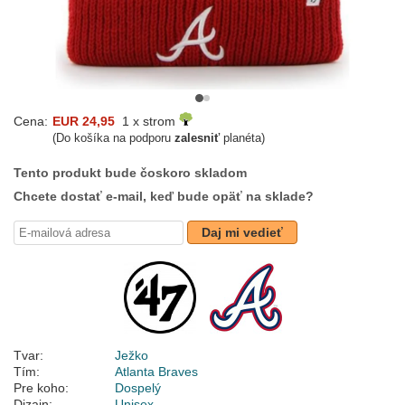
Cena:
EUR 24,95
1 x strom
(Do košíka na podporu
zalesniť
planéta)
Tento produkt bude čoskoro skladom
Chcete dostať e-mail, keď bude opäť na sklade?
Daj mi vedieť
Tvar:
Ježko
Tím:
Atlanta Braves
Pre koho:
Dospelý
Dizajn:
Unisex