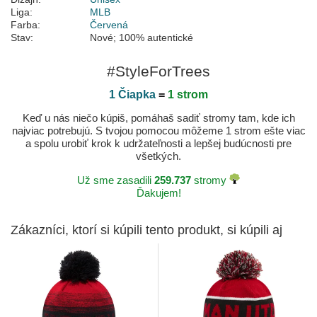
Liga:
MLB
Farba:
Červená
Stav:
Nové; 100% autentické
#StyleForTrees
1 Čiapka
=
1 strom
Keď u nás niečo kúpiš, pomáhaš sadiť stromy tam, kde ich
najviac potrebujú. S tvojou pomocou môžeme 1 strom ešte viac
a spolu urobiť krok k udržateľnosti a lepšej budúcnosti pre
všetkých.
Už sme zasadili
259.737
stromy
Ďakujem!
Zákazníci, ktorí si kúpili tento produkt, si kúpili aj