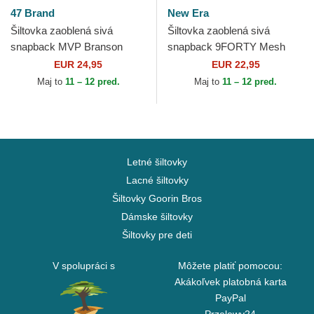
47 Brand
New Era
Šiltovka zaoblená sivá
Šiltovka zaoblená sivá
snapback MVP Branson
snapback 9FORTY Mesh
New York Yankees MLB 47
Flawless New York Yankees
EUR 24,95
EUR 22,95
Brand
MLB New Era
Maj to
11 – 12 pred.
Maj to
11 – 12 pred.
Letné šiltovky
Lacné šiltovky
Šiltovky Goorin Bros
Dámske šiltovky
Šiltovky pre deti
V spolupráci s
Môžete platiť pomocou:
Akákoľvek platobná karta
PayPal