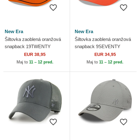
New Era
New Era
Šiltovka zaoblená oranžová
Šiltovka zaoblená oranžová
snapback 19TWENTY
snapback 9SEVENTY
Embroidered Patch Anaheim
Stretch Snap Stated Anaheim
EUR 38,95
EUR 34,95
Ducks NHL New Era
Ducks NHL New Era
Maj to
11 – 12 pred.
Maj to
11 – 12 pred.