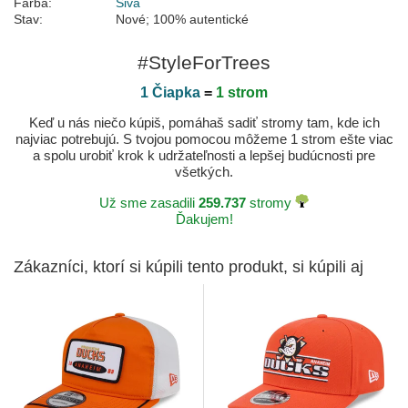
Farba:
Sivá
Stav:
Nové; 100% autentické
#StyleForTrees
1 Čiapka
=
1 strom
Keď u nás niečo kúpiš, pomáhaš sadiť stromy tam, kde ich
najviac potrebujú. S tvojou pomocou môžeme 1 strom ešte viac
a spolu urobiť krok k udržateľnosti a lepšej budúcnosti pre
všetkých.
Už sme zasadili
259.737
stromy
Ďakujem!
Zákazníci, ktorí si kúpili tento produkt, si kúpili aj