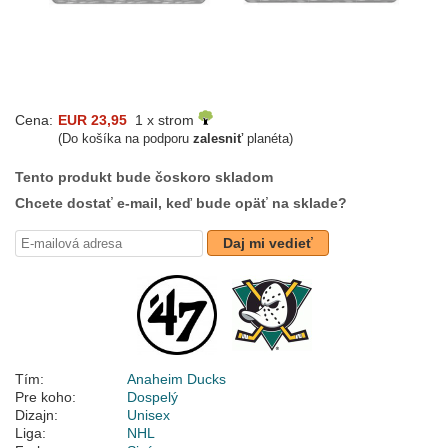
Cena:
EUR 23,95
1 x strom
(Do košíka na podporu
zalesniť
planéta)
Tento produkt bude čoskoro skladom
Chcete dostať e-mail, keď bude opäť na sklade?
Daj mi vedieť
Tím:
Anaheim Ducks
Pre koho:
Dospelý
Dizajn:
Unisex
Liga:
NHL