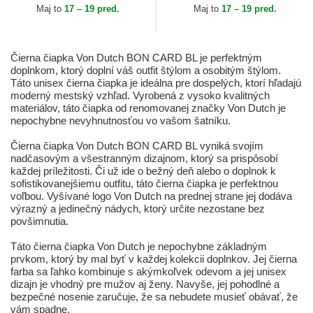
New Era
Maj to
17 – 19 pred.
Maj to
17 – 19 pred.
Čierna čiapka Von Dutch BON CARD BL je perfektným
doplnkom, ktorý doplní váš outfit štýlom a osobitým štýlom.
Táto unisex čierna čiapka je ideálna pre dospelých, ktorí hľadajú
moderný mestský vzhľad. Vyrobená z vysoko kvalitných
materiálov, táto čiapka od renomovanej značky Von Dutch je
nepochybne nevyhnutnosťou vo vašom šatníku.
Čierna čiapka Von Dutch BON CARD BL vyniká svojím
nadčasovým a všestranným dizajnom, ktorý sa prispôsobí
každej príležitosti. Či už ide o bežný deň alebo o doplnok k
sofistikovanejšiemu outfitu, táto čierna čiapka je perfektnou
voľbou. Vyšívané logo Von Dutch na prednej strane jej dodáva
výrazný a jedinečný nádych, ktorý určite nezostane bez
povšimnutia.
Táto čierna čiapka Von Dutch je nepochybne základným
prvkom, ktorý by mal byť v každej kolekcii doplnkov. Jej čierna
farba sa ľahko kombinuje s akýmkoľvek odevom a jej unisex
dizajn je vhodný pre mužov aj ženy. Navyše, jej pohodlné a
bezpečné nosenie zaručuje, že sa nebudete musieť obávať, že
vám spadne.