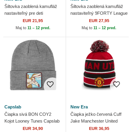
Šiltovka zaoblená kamufláž
Šiltovka zaoblená kamufláž
nastaviteľný pre deti
nastaviteľný 9FORTY League
9FORTY League Essential
Essential New York Yankees
EUR 21,95
EUR 27,95
New York Yankees MLB
MLB New Era
Maj to
11 – 12 pred.
Maj to
11 – 12 pred.
New...
Capslab
New Era
Čiapka sivá BON COY2
Čiapka ježko červená Cuff
Kojot Looney Tunes Capslab
Jake Manchester United
Football Club Premier League
EUR 34,90
EUR 36,95