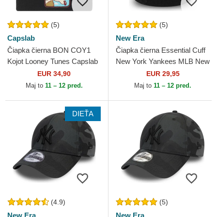
(5)
(5)
Capslab
New Era
Čiapka čierna BON COY1
Čiapka čierna Essential Cuff
Kojot Looney Tunes Capslab
New York Yankees MLB New
Era
EUR 34,90
EUR 29,95
Maj to
11 – 12 pred.
Maj to
11 – 12 pred.
DIEŤA
(4.9)
(5)
New Era
New Era