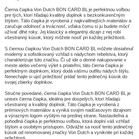
Čierna čiapka Von Dutch BON CARD BL je perfektnou voľbou
pre tých, ktorí hľadajú kvalitný doplnok s bezkonkurenčným
štýlom. Táto čiapka je vyrobená z najkvalitnejších materiálov a
zaručuje odolnosť a trvácnosť, vďaka čomu si ju budete môcť
užívať dlhé roky. Jej klasický a elegantný dizajn z nej robí
všestranný kúsok, ktorý môžete nosiť pri každej príležitosti.
S čiernou čiapkou Von Dutch BON CARD BL môžete dosiahnuť
moderný a sofistikovaný vzhľad s nádychom rebelstva, ktorý
charakterizuje túto značku. Či už ide o denné nakupovanie v
meste alebo večerný výlet s priateľmi, táto čierna čiapka je
perfektným doplnkom, ktorý dodá vášmu outfitu nádych štýlu.
Nenechajte si ujsť príležitosť pridať tento jedinečný kúsok do
svojej zbierky doplnkov.
Stručne povedané, čierna čiapka Von Dutch BON CARD BL je
unisex čierna čiapka, ideálna pre dospelých, ktorí hľadajú
všestranný a kvalitný doplnok. Táto čiapka je vyrobená z
prémiových materiálov a vyniká svojím nadčasovým dizajnom
a výrazným logom vyšitým na prednej strane. Nastaviteľná a
pohodlná čiapka je perfektnou voľbou, ktorá doplní váš vzhľad
štýlom a osobitým prístupom. Odvážte sa nosiť tento jedinečný
kúsok od renomovanej značky Von Dutch a vyniknite pri každej
príležitosti.