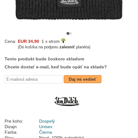
Cena:
EUR 34,90
1 x strom
(Do košíka na podporu
zalesniť
planéta)
Tento produkt bude čoskoro skladom
Chcete dostať e-mail, keď bude opäť na sklade?
Daj mi vedieť
Pre koho:
Dospelý
Dizajn:
Unisex
Farba:
Čierna
Stav:
Nové; 100% autentické