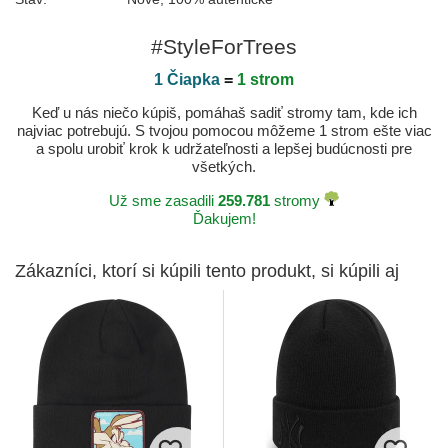
#StyleForTrees
1 Čiapka
=
1 strom
Keď u nás niečo kúpiš, pomáhaš sadiť stromy tam, kde ich
najviac potrebujú. S tvojou pomocou môžeme 1 strom ešte viac
a spolu urobiť krok k udržateľnosti a lepšej budúcnosti pre
všetkých.
Už sme zasadili
259.781
stromy
Ďakujem!
Zákazníci, ktorí si kúpili tento produkt, si kúpili aj