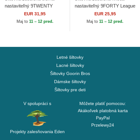
nastaviteľný 9TWENTY
nastaviteľný 9FORTY League
Broderie New York Yankees
Essential New York Yankees
EUR 31,95
EUR 25,95
MLB New Era
MLB New Era
Maj to
11 – 12 pred.
Maj to
11 – 12 pred.
Letné šiltovky
Lacné šiltovky
Šiltovky Goorin Bros
Dámske šiltovky
Šiltovky pre deti
V spolupráci s
Môžete platiť pomocou:
Akákoľvek platobná karta
PayPal
Przelewy24
Projekty zalesňovania Eden