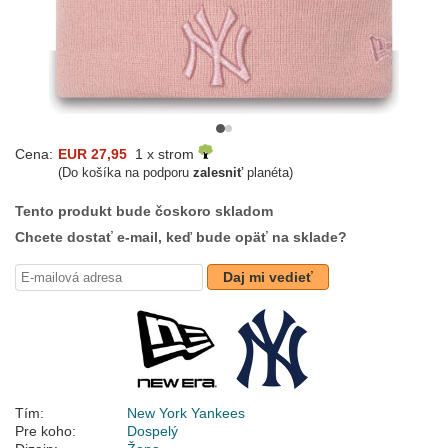
Cena:
EUR 27,95
1 x strom
(Do košíka na podporu
zalesniť
planéta)
Tento produkt bude čoskoro skladom
Chcete dostať e-mail, keď bude opäť na sklade?
Daj mi vedieť
Tím:
New York Yankees
Pre koho:
Dospelý