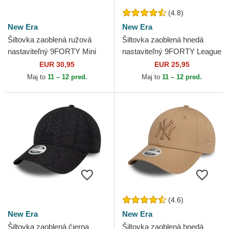
(4.8)
New Era
New Era
Šiltovka zaoblená ružová
Šiltovka zaoblená hnedá
nastaviteľný 9FORTY Mini
nastaviteľný 9FORTY League
Cord Los Angeles Dodgers
Essential New York Yankees
EUR 30,95
EUR 25,95
MLB New Era
MLB New Era
Maj to
11 – 12 pred.
Maj to
11 – 12 pred.
(4.6)
New Era
New Era
Šiltovka zaoblená čierna
Šiltovka zaoblená hnedá