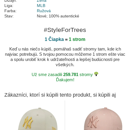
Dizajn:
Žena
Liga:
MLB
Farba:
Ružová
Stav:
Nové; 100% autentické
#StyleForTrees
1 Čiapka
=
1 strom
Keď u nás niečo kúpiš, pomáhaš sadiť stromy tam, kde ich
najviac potrebujú. S tvojou pomocou môžeme 1 strom ešte viac
a spolu urobiť krok k udržateľnosti a lepšej budúcnosti pre
všetkých.
Už sme zasadili
259.781
stromy
Ďakujem!
Zákazníci, ktorí si kúpili tento produkt, si kúpili aj