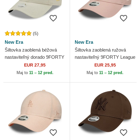
(5)
New Era
New Era
Šiltovka zaoblená béžová
Šiltovka zaoblená ružová
nastaviteľný dorado 9FORTY
nastaviteľný 9FORTY League
Metallic New York Yankees
Essential New York Yankees
EUR 27,95
EUR 25,95
MLB New Era
MLB New Era
Maj to
11 – 12 pred.
Maj to
11 – 12 pred.