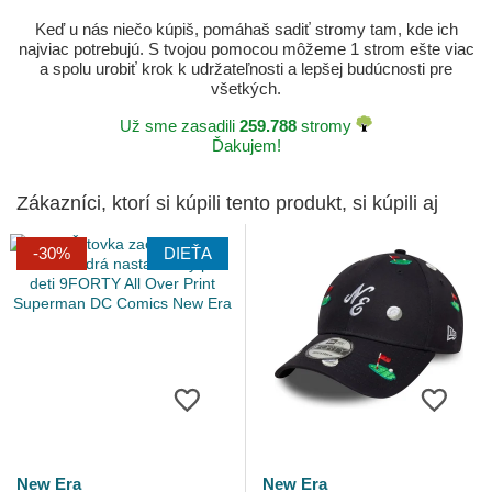
Keď u nás niečo kúpiš, pomáhaš sadiť stromy tam, kde ich
najviac potrebujú. S tvojou pomocou môžeme 1 strom ešte viac
a spolu urobiť krok k udržateľnosti a lepšej budúcnosti pre
všetkých.
Už sme zasadili
259.788
stromy
Ďakujem!
Zákazníci, ktorí si kúpili tento produkt, si kúpili aj
-30%
DIEŤA
New Era
New Era