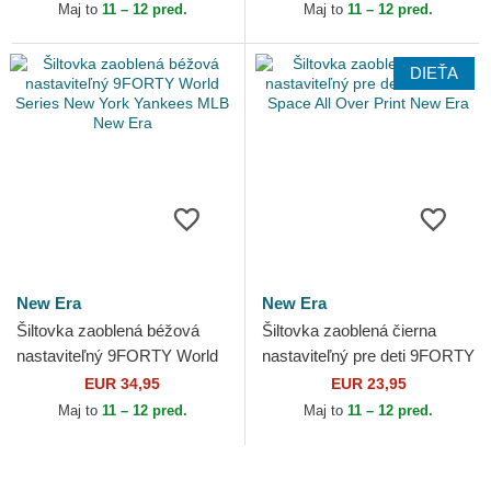
Yankees MLB New Era
Maj to
11 – 12 pred.
Maj to
11 – 12 pred.
DIEŤA
New Era
New Era
Šiltovka zaoblená béžová
Šiltovka zaoblená čierna
nastaviteľný 9FORTY World
nastaviteľný pre deti 9FORTY
Series New York Yankees
Space All Over Print New Era
EUR 34,95
EUR 23,95
MLB New Era
Maj to
11 – 12 pred.
Maj to
11 – 12 pred.