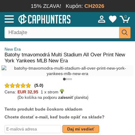
15% ZĽAVA!
Kupón:
CH2026
0
New Era
Batohy tmavomodrá Multi Stadium All Over Print New
York Yankees MLB New Era
(5.0)
Cena:
EUR 32,95
1 x strom
(Do košíka na podporu
zalesniť
planéta)
Tento produkt bude čoskoro skladom
Chcete dostať e-mail, keď bude opäť na sklade?
Daj mi vedieť