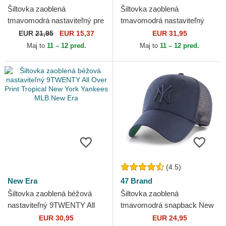
Šiltovka zaoblená
Šiltovka zaoblená
tmavomodrá nastaviteľný pre
tmavomodrá nastaviteľný
deti 9FORTY All Over Print
9FORTY Golf All Over Print
EUR
21,95
EUR 15,37
EUR 31,95
Superman DC Comics New
New Era
Maj to
11 – 12 pred.
Maj to
11 – 12 pred.
Era
(4.5)
New Era
47 Brand
Šiltovka zaoblená béžová
Šiltovka zaoblená
nastaviteľný 9TWENTY All
tmavomodrá snapback New
Over Print Tropical New York
York Yankees MLB 47 Brand
EUR 30,95
EUR 24,95