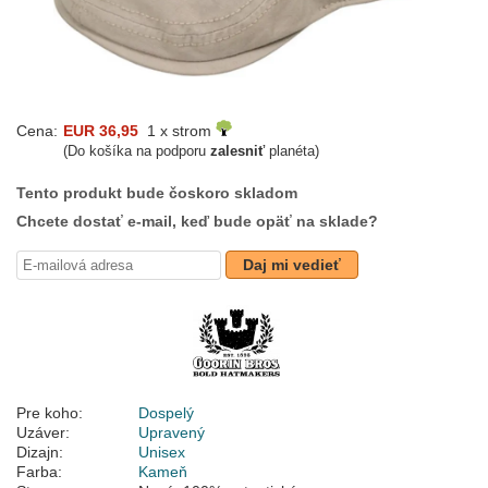
Cena:
EUR 36,95
1 x strom
(Do košíka na podporu
zalesniť
planéta)
Tento produkt bude čoskoro skladom
Chcete dostať e-mail, keď bude opäť na sklade?
Daj mi vedieť
Pre koho:
Dospelý
Uzáver:
Upravený
Dizajn:
Unisex
Farba:
Kameň