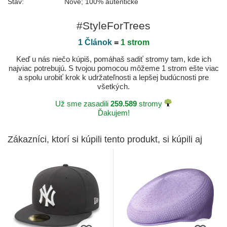
Stav:
Nové; 100% autentické
#StyleForTrees
1 Článok
=
1 strom
Keď u nás niečo kúpiš, pomáhaš sadiť stromy tam, kde ich
najviac potrebujú. S tvojou pomocou môžeme 1 strom ešte viac
a spolu urobiť krok k udržateľnosti a lepšej budúcnosti pre
všetkých.
Už sme zasadili
259.589
stromy
Ďakujem!
Zákazníci, ktorí si kúpili tento produkt, si kúpili aj