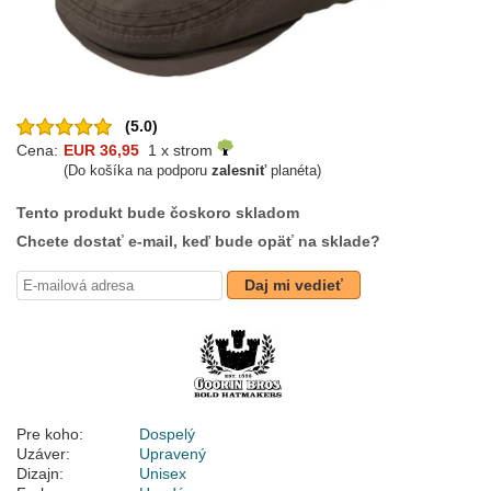
(5.0)
Cena:
EUR 36,95
1 x strom
(Do košíka na podporu
zalesniť
planéta)
Tento produkt bude čoskoro skladom
Chcete dostať e-mail, keď bude opäť na sklade?
Daj mi vedieť
Pre koho:
Dospelý
Uzáver:
Upravený
Dizajn:
Unisex