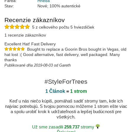
Farba:
Hnedá
Stav:
Nové; 100% autentické
Recenzie zákazníkov
5 z celkového počtu 5 hviezdičiek
1 recenzie zákazníkov
Excellent Hat! Fast Delivery
Bought to replace a Goorin Bros bought in Vegas, old
hat lost :( Good alternative, fast delivery, well packaged. Many
thanks
Publikované dňa 2019-08-03 od Gareth
#StyleForTrees
1 Článok
=
1 strom
Keď u nás niečo kúpiš, pomáhaš sadiť stromy tam, kde ich
najviac potrebujú. S tvojou pomocou môžeme 1 strom ešte viac
a spolu urobiť krok k udržateľnosti a lepšej budúcnosti pre
všetkých.
Už sme zasadili
259.737
stromy