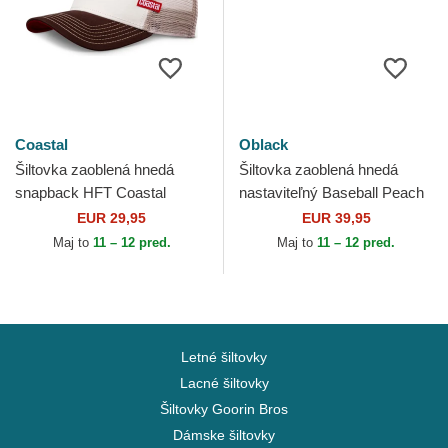
Coastal
Oblack
Šiltovka zaoblená hnedá
Šiltovka zaoblená hnedá
snapback HFT Coastal
nastaviteľný Baseball Peach
OBL061 Oblack
EUR 29,95
EUR 39,95
Maj to
11 – 12 pred.
Maj to
11 – 12 pred.
Letné šiltovky
Lacné šiltovky
Šiltovky Goorin Bros
Dámske šiltovky