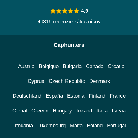
4.9
49319 recenzie zákazníkov
Caphunters
Austria
Belgique
Bulgaria
Canada
Croatia
Cyprus
Czech Republic
Denmark
Deutschland
España
Estonia
Finland
France
Global
Greece
Hungary
Ireland
Italia
Latvia
Lithuania
Luxembourg
Malta
Poland
Portugal