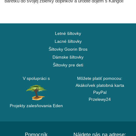
baretku do svojej zbierky doplnkov a urobte dojem s Kangol!
Letné šiltovky
Lacné šiltovky
Šiltovky Goorin Bros
Dámske šiltovky
Šiltovky pre deti
V spolupráci s
Môžete platiť pomocou:
Akákoľvek platobná karta
PayPal
Przelewy24
Projekty zalesňovania Eden
Pomocník
Nájdete nás na adrese: