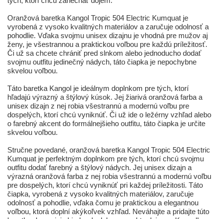
tých, ktorí chcú zanechať dojem.
Oranžová baretka Kangol Tropic 504 Electric Kumquat je
vyrobená z vysoko kvalitných materiálov a zaručuje odolnosť a
pohodlie. Vďaka svojmu unisex dizajnu je vhodná pre mužov aj
ženy, je všestrannou a praktickou voľbou pre každú príležitosť.
Či už sa chcete chrániť pred slnkom alebo jednoducho dodať
svojmu outfitu jedinečný nádych, táto čiapka je nepochybne
skvelou voľbou.
Táto baretka Kangol je ideálnym doplnkom pre tých, ktorí
hľadajú výrazný a štýlový kúsok. Jej žiarivá oranžová farba a
unisex dizajn z nej robia všestrannú a modernú voľbu pre
dospelých, ktorí chcú vyniknúť. Či už ide o ležérny vzhľad alebo
o farebný akcent do formálnejšieho outfitu, táto čiapka je určite
skvelou voľbou.
Stručne povedané, oranžová baretka Kangol Tropic 504 Electric
Kumquat je perfektným doplnkom pre tých, ktorí chcú svojmu
outfitu dodať farebný a štýlový nádych. Jej unisex dizajn a
výrazná oranžová farba z nej robia všestrannú a modernú voľbu
pre dospelých, ktorí chcú vyniknúť pri každej príležitosti. Táto
čiapka, vyrobená z vysoko kvalitných materiálov, zaručuje
odolnosť a pohodlie, vďaka čomu je praktickou a elegantnou
voľbou, ktorá doplní akýkoľvek vzhľad. Neváhajte a pridajte túto