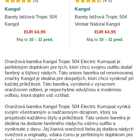
(5)
(4.5)
Kangol
Kangol
Barety béžová Tropic 504
Barety béžová Tropic 504
Kangol
Ventair Natural Kangol
EUR 64,95
EUR 64,95
Maj to
10 – 11 pred.
Maj to
10 – 11 pred.
Oranžová baretka Kangol Tropic 504 Electric Kumquat je
perfektným doplnkom pre tých, ktorí chcú svojmu outfitu dodať
farebný a štýlový nádych. Táto unisex baretka od renomovanej
značky Kangol je ideálna pre dospelých, ktorí chcú vyniknúť pri
každej príležitosti. Táto baretka, vyrobená v výraznom
oranžovom odtieni, je nepochybne odvážnou a modernou
voľbou, ktorá doplní váš vzhľad.
Oranžová baretka Kangol Tropic 504 Electric Kumquat vyniká
svojím všestranným a nadčasovým dizajnom, ktorý sa
prispôsobí každému štýlu a príležitosti. Táto unisex baretka je
ideálna na dodanie farebného nádychu vášmu outfitu a
vyniknutie z davu. Jej žiarivá oranžová farba jej dodáva nádych
sviežosti a originality, vďaka čomu je perfektným doplnkom pre