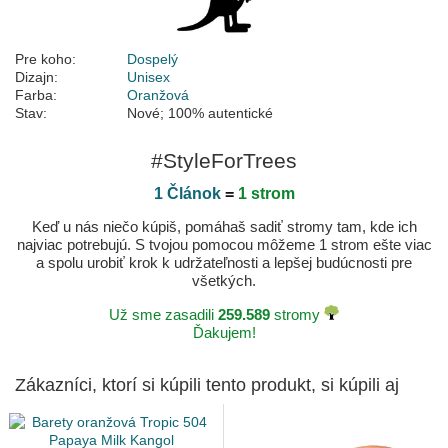
Pre koho:
Dospelý
Dizajn:
Unisex
Farba:
Oranžová
Stav:
Nové; 100% autentické
#StyleForTrees
1 Článok
=
1 strom
Keď u nás niečo kúpiš, pomáhaš sadiť stromy tam, kde ich
najviac potrebujú. S tvojou pomocou môžeme 1 strom ešte viac
a spolu urobiť krok k udržateľnosti a lepšej budúcnosti pre
všetkých.
Už sme zasadili
259.589
stromy
Ďakujem!
Zákazníci, ktorí si kúpili tento produkt, si kúpili aj