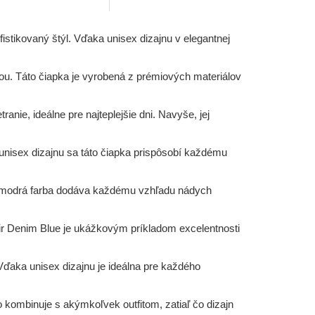
istikovaný štýl. Vďaka unisex dizajnu v elegantnej
ou. Táto čiapka je vyrobená z prémiových materiálov
anie, ideálne pre najteplejšie dni. Navyše, jej
 unisex dizajnu sa táto čiapka prispôsobí každému
ta modrá farba dodáva každému vzhľadu nádych
air Denim Blue je ukážkovým príkladom excelentnosti
 Vďaka unisex dizajnu je ideálna pre každého
 kombinuje s akýmkoľvek outfitom, zatiaľ čo dizajn