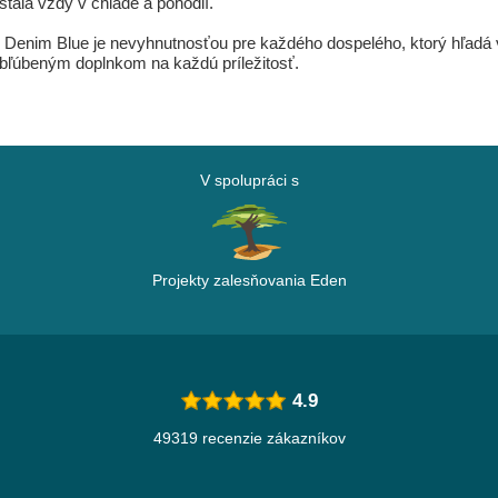
stala vždy v chlade a pohodlí.
 Denim Blue je nevyhnutnosťou pre každého dospelého, ktorý hľadá v
obľúbeným doplnkom na každú príležitosť.
V spolupráci s
Projekty zalesňovania Eden
4.9
49319 recenzie zákazníkov