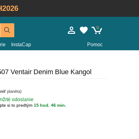
H2026
0
rie
InstaCap
Pomoc
507 Ventair Denim Blue Kangol
sniť
planéta)
mžité odoslanie
pte si to predtým
15 hod. 46 min.