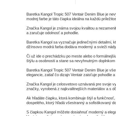
Baretka Kangol Tropic 507 Ventair Denim Blue je nev
modrej farbe je táto čiapka ideálna na každú príležito
Značka Kangol je známa svojou kvalitou a nezamenit
a zaručuje odolnosť a pohodlie.
Baretka Kangol sa vyznačuje jedinečnými detailmi, ktor
džínsovo modrá farba dodáva moderný a svieži nády
Či už ide o prechádzku po meste alebo o formálnejši
štýlu a osobnosti a stane sa nevyhnutným doplnkom
Baretka Kangol Tropic 507 Ventair Denim Blue je v
elegancie, zatiaľ čo dizajn Ventair zaisťuje pohodlie 
Značka Kangol je celosvetovo uznávaná pre svoje vy
značky, vyrobená z najkvalitnejších materiálov a s d
Ak hľadáte čiapku, ktorá kombinuje štýl a funkčnosť,
dospelého, ktorý hľadá všestranný a sofistikovaný d
S čiapkou Kangol môžete dosiahnuť moderný a elegant