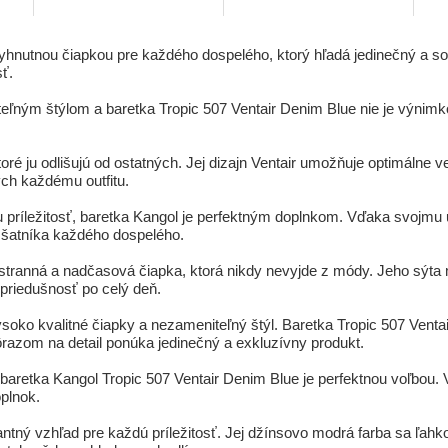
yhnutnou čiapkou pre každého dospelého, ktorý hľadá jedinečný a sof
sť.
eľným štýlom a baretka Tropic 507 Ventair Denim Blue nie je výnimk
é ju odlišujú od ostatných. Jej dizajn Ventair umožňuje optimálne vetr
ch každému outfitu.
u príležitosť, baretka Kangol je perfektným doplnkom. Vďaka svojmu
 šatníka každého dospelého.
šestranná a nadčasová čiapka, ktorá nikdy nevyjde z módy. Jeho sý
a priedušnosť po celý deň.
soko kvalitné čiapky a nezameniteľný štýl. Baretka Tropic 507 Vent
ôrazom na detail ponúka jedinečný a exkluzívny produkt.
 baretka Kangol Tropic 507 Ventair Denim Blue je perfektnou voľbou.
oplnok.
ný vzhľad pre každú príležitosť. Jej džínsovo modrá farba sa ľahko