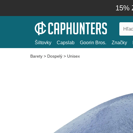
15% Z
Šiltovky
Capslab
Goorin Bros.
Značky
Barety
>
Dospelý
>
Unisex