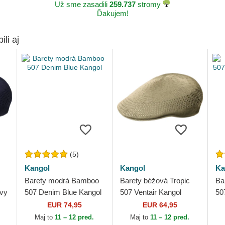
Už sme zasadili
259.737
stromy
Ďakujem!
ili aj
(5)
Kangol
Kangol
Ka
Barety modrá Bamboo
Barety béžová Tropic
Ba
avy
507 Denim Blue Kangol
507 Ventair Kangol
50
Ka
EUR 74,95
EUR 64,95
Maj to
11 – 12 pred.
Maj to
11 – 12 pred.