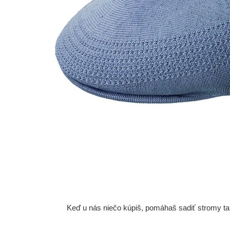
Keď u nás niečo kúpiš, pomáhaš sadiť stromy tam