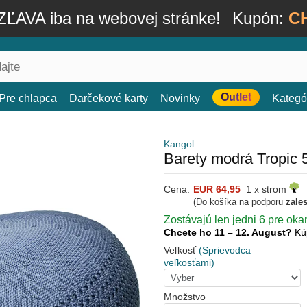
ĽAVA iba na webovej stránke!
Kupón:
C
Outlet
Pre chlapca
Darčekové karty
Novinky
Kategó
Kangol
Barety modrá Tropic 
Cena:
EUR 64,95
1 x strom
(Do košíka na podporu
zale
Zostávajú len jedni 6 pre oka
Chcete ho 11 – 12. August?
Kú
Veľkosť
(Sprievodca
veľkosťami)
Množstvo