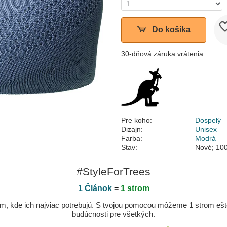
Do košíka
30-dňová záruka vrátenia
Pre koho:
Dospelý
Dizajn:
Unisex
Farba:
Modrá
Stav:
Nové; 100
#StyleForTrees
1 Článok
=
1 strom
, kde ich najviac potrebujú. S tvojou pomocou môžeme 1 strom ešte v
budúcnosti pre všetkých.