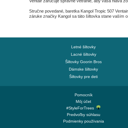
Ventair zaručuje správne vetranie, aby vaša hlava zo
Stručne povedané, baretka Kangol Tropic 507 Ventair
záruke značky Kangol sa táto šiltovka stane vaším 
Letné šiltovky
Lacné šiltovky
Šiltovky Goorin Bros
Dámske šiltovky
Šiltovky pre deti
Pomocník
Môj účet
#StyleForTrees
Predvoľby súhlasu
Podmienky používania