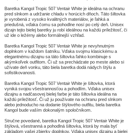
Baretka Kangol Tropic 507 Ventair White je ideálna na ochranu
pred slnkom a udržanie chladu v horúcich dňoch. Táto šiltovka
je vyrobená z vysoko kvalitných materiálov, je ľahká a
priedušná, vďaka čomu sa pohodlne nosí po celý deň. Unisex
dizajn tejto bielej baretky ju robí ideálnou na každú príležitosť, či
už ide o ležérny alebo formálnejší vzhľad.
Baretka Kangol Tropic 507 Ventair White je nevyhnutným
doplnkom v každom šatníku. Vďaka svojmu klasickému a
elegantnému dizajnu sa táto šiltovka ľahko kombinuje s
akýmkoľvek outfitom. Či už sa prechádzate po meste alebo si
užívate deň vonku, táto biela baretka dodá nádych štýlu a
sofistikovanosti.
Baretka Kangol Tropic 507 Ventair White je šiltovka, ktorá
vyniká svojou všestrannosťou a pohodlím. Vďaka unisex
dizajnu a nadčasovej bielej farbe je táto šiltovka ideálna na
každú príležitosť. Či už ju používate na ochranu pred slnkom
alebo jednoducho na dodanie štýlového outfitu, biela baretka
Kangol bude vaším dokonalým spoločníkom.
Stručne povedané, baretka Kangol Tropic 507 Ventair White je
štýlová, všestranná a pohodlná šiltovka, ktorá by mala byť
základom vašej zbierky doplnkov. Vďaka unisex dizajnu a bielej