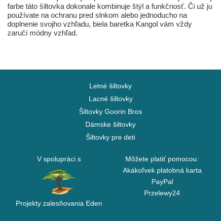
farbe táto šiltovka dokonale kombinuje štýl a funkčnosť. Či už ju
používate na ochranu pred slnkom alebo jednoducho na
doplnenie svojho vzhľadu, biela baretka Kangol vám vždy
zaručí módny vzhľad.
Letné šiltovky
Lacné šiltovky
Šiltovky Goorin Bros
Dámske šiltovky
Šiltovky pre deti
V spolupráci s
Môžete platiť pomocou:
Akákoľvek platobná karta
PayPal
Przelewy24
Projekty zalesňovania Eden