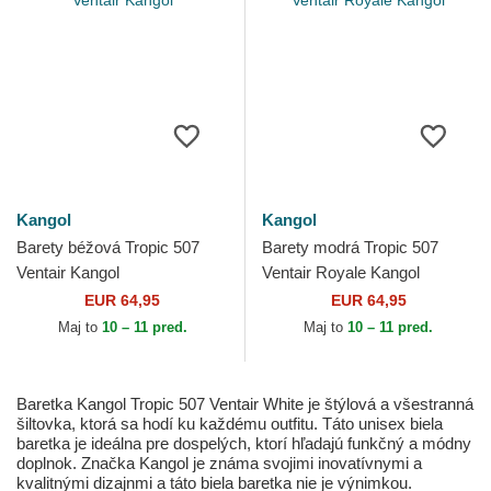
Kangol
Kangol
Barety béžová Tropic 507
Barety modrá Tropic 507
Ventair Kangol
Ventair Royale Kangol
EUR 64,95
EUR 64,95
Maj to
10 – 11 pred.
Maj to
10 – 11 pred.
Baretka Kangol Tropic 507 Ventair White je štýlová a všestranná
šiltovka, ktorá sa hodí ku každému outfitu. Táto unisex biela
baretka je ideálna pre dospelých, ktorí hľadajú funkčný a módny
doplnok. Značka Kangol je známa svojimi inovatívnymi a
kvalitnými dizajnmi a táto biela baretka nie je výnimkou.