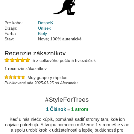
Pre koho:
Dospelý
Dizajn:
Unisex
Farba:
Biely
Stav:
Nové; 100% autentické
Recenzie zákazníkov
5 z celkového počtu 5 hviezdičiek
1 recenzie zákazníkov
Muy guapo y rápidos
Publikované dňa 2025-03-25 od Alexandru
#StyleForTrees
1 Článok
=
1 strom
Keď u nás niečo kúpiš, pomáhaš sadiť stromy tam, kde ich
najviac potrebujú. S tvojou pomocou môžeme 1 strom ešte viac
a spolu urobiť krok k udržateľnosti a lepšej budúcnosti pre