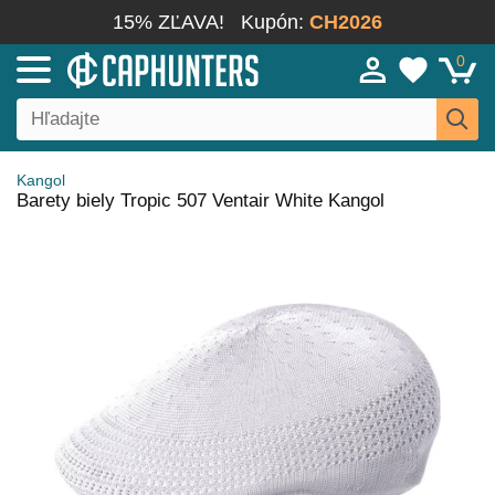
15% ZĽAVA!
Kupón:
CH2026
0
Kangol
Barety biely Tropic 507 Ventair White Kangol