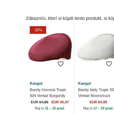
Zákazníci, ktorí si kúpili tento produkt, si kúp
-30%
Kangol
Kangol
Barety červená Tropic
Barety biely Tropic 5
504 Ventair Burgundy
Ventair Moonstruck
Kangol
Kangol
EUR
64,95
EUR 45,47
EUR 64,95
Maj to
11 – 12 pred.
Maj to
17 – 19 pred.