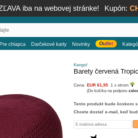
ĽAVA iba na webovej stránke!
Kupón:
C
Outlet
Pre chlapca
Darčekové karty
Novinky
Kategó
Kangol
Barety červená Tropi
Cena:
EUR 61,95
1 x strom
(Do košíka na podporu
zale
Tento produkt bude čoskoro 
Chcete dostať e-mail, keď bu