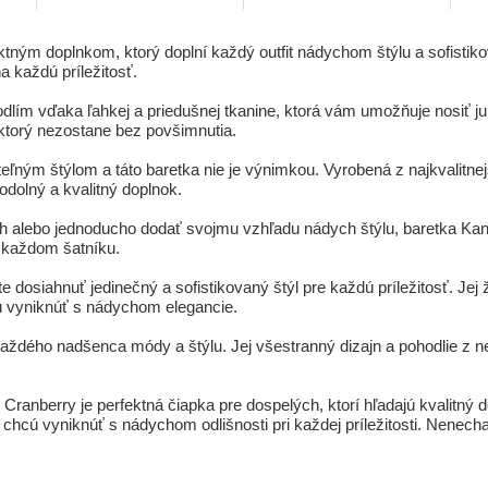
ktným doplnkom, ktorý doplní každý outfit nádychom štýlu a sofistiko
a každú príležitosť.
lím vďaka ľahkej a priedušnej tkanine, ktorá vám umožňuje nosiť ju 
, ktorý nezostane bez povšimnutia.
ľným štýlom a táto baretka nie je výnimkou. Vyrobená z najkvalitne
odolný a kvalitný doplnok.
ch alebo jednoducho dodať svojmu vzhľadu nádych štýlu, baretka Ka
 každom šatníku.
dosiahnuť jedinečný a sofistikovaný štýl pre každú príležitosť. Jej ži
cú vyniknúť s nádychom elegancie.
dého nadšenca módy a štýlu. Jej všestranný dizajn a pohodlie z nej r
Cranberry je perfektná čiapka pre dospelých, ktorí hľadajú kvalitný 
 chcú vyniknúť s nádychom odlišnosti pri každej príležitosti. Nenechajt