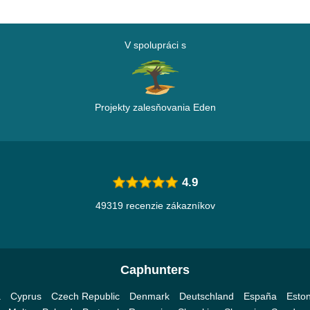
V spolupráci s
Projekty zalesňovania Eden
4.9
49319 recenzie zákazníkov
Caphunters
a
Cyprus
Czech Republic
Denmark
Deutschland
España
Eston