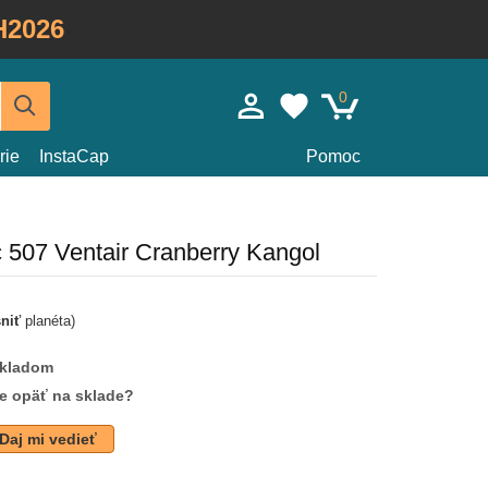
H2026
0
rie
InstaCap
Pomoc
c 507 Ventair Cranberry Kangol
sniť
planéta)
skladom
de opäť na sklade?
Daj mi vedieť