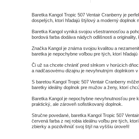
Baretka Kangol Tropic 507 Ventair Cranberry je perfe
dospelých, ktorí hľadajú štýlový a moderný doplnok n
Baretka Kangol vyniká svojou všestrannosťou a pohod
bordová farba dodáva nádych odlišnosti a originality
Značka Kangol je známa svojou kvalitou a nezamenite
baretka je nepochybne voľbou pre tých, ktorí hľadajú 
Či už sa chcete chrániť pred slnkom v horúcich dňo
a nadčasovému dizajnu je nevyhnutným doplnkom v
S baretou Kangol Tropic 507 Ventair Cranberry môžete 
baretky ideálny doplnok pre mužov a ženy, ktorí ch
Baretka Kangol je nepochybne nevyhnutnosťou pre kaž
praktický, ale zároveň sofistikovaný doplnok.
Stručne povedané, baretka Kangol Tropic 507 Ventair 
červená farba z nej robia ideálnu voľbu pre tých, ktorí
zbierky a pozdvihnúť svoj štýl na vyššiu úroveň!