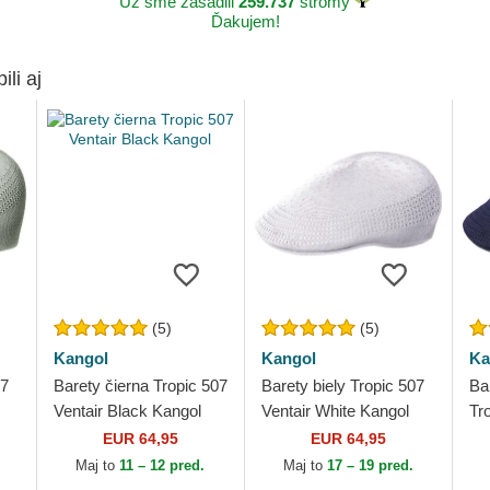
Už sme zasadili
259.737
stromy
Ďakujem!
ili aj
(5)
(5)
Kangol
Kangol
Ka
07
Barety čierna Tropic 507
Barety biely Tropic 507
Ba
Ventair Black Kangol
Ventair White Kangol
Tr
Ka
EUR 64,95
EUR 64,95
Maj to
11 – 12 pred.
Maj to
17 – 19 pred.