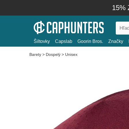
15% Z
Šiltovky
Capslab
Goorin Bros.
Značky
Barety
>
Dospelý
>
Unisex