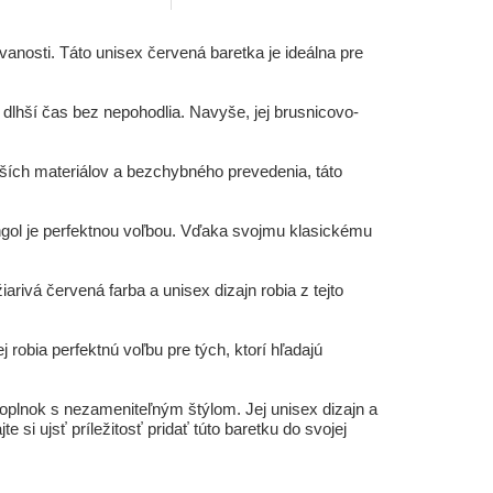
vanosti. Táto unisex červená baretka je ideálna pre
dlhší čas bez nepohodlia. Navyše, jej brusnicovo-
jších materiálov a bezchybného prevedenia, táto
ngol je perfektnou voľbou. Vďaka svojmu klasickému
arivá červená farba a unisex dizajn robia z tejto
obia perfektnú voľbu pre tých, ktorí hľadajú
doplnok s nezameniteľným štýlom. Jej unisex dizajn a
e si ujsť príležitosť pridať túto baretku do svojej