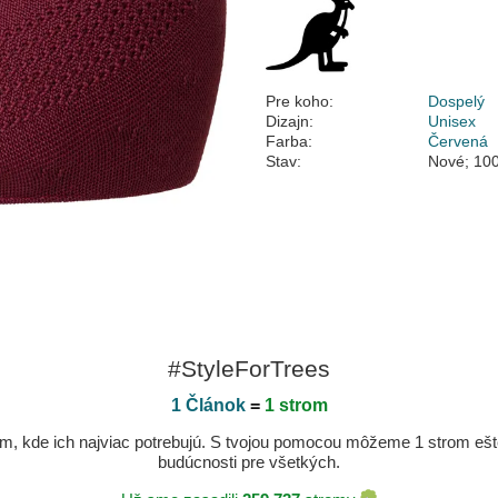
Pre koho:
Dospelý
Dizajn:
Unisex
Farba:
Červená
Stav:
Nové; 100
#StyleForTrees
1 Článok
=
1 strom
, kde ich najviac potrebujú. S tvojou pomocou môžeme 1 strom ešte v
budúcnosti pre všetkých.