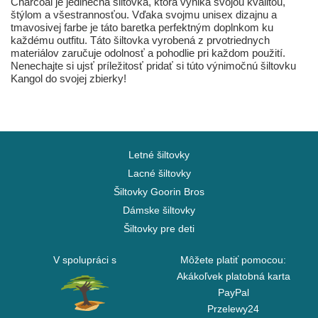
Charcoal je jedinečná šiltovka, ktorá vyniká svojou kvalitou,
štýlom a všestrannosťou. Vďaka svojmu unisex dizajnu a
tmavosivej farbe je táto baretka perfektným doplnkom ku
každému outfitu. Táto šiltovka vyrobená z prvotriednych
materiálov zaručuje odolnosť a pohodlie pri každom použití.
Nenechajte si ujsť príležitosť pridať si túto výnimočnú šiltovku
Kangol do svojej zbierky!
Letné šiltovky
Lacné šiltovky
Šiltovky Goorin Bros
Dámske šiltovky
Šiltovky pre deti
V spolupráci s
Môžete platiť pomocou:
Akákoľvek platobná karta
PayPal
Przelewy24