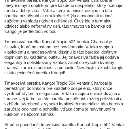
Tmavosivá baretka Kangol Tropic 504 Ventair Charcoal je
nevyhnutným doplnkom pre každého dospelého, ktorý oceňuje
módu a dobrý vkus. Vďaka svojmu unisex dizajnu sa táto
baretka prispôsobí akémukoľvek štýlu a osobnosti a dodá
každému vzhľadu nádych odlišnosti. Či už ide o formálnu
udalosť alebo neformálny deň, táto tmavosivá baretka od
Kangol je perfektnou voľbou.
Tmavosivá baretka Kangol Tropic 504 Ventair Charcoal je
šiltovka, ktorá nezostane bez povšimnutia. Vďaka svojmu
klasickému a nadčasovému dizajnu je táto baretka ideálnym
doplnkom ku každému outfitu. Jej tmavosivá farba jej dodáva
elegantný a sofistikovaný vzhľad, zatiaľ čo vysoko kvalitný
materiál zaručuje odolnosť a pohodlie. Neváhajte a zaobstarajte
si túto jedinečnú baretku Kangol!
Tmavosivá baretka Kangol Tropic 504 Ventair Charcoal je
perfektným doplnkom pre každého dospelého, ktorý chce
vyniknúť štýlom a eleganciou. Vďaka svojmu unisex dizajnu a
tmavosivej farbe sa táto baretka prispôsobí každej príležitosti a
vzhľadu. Vyrobená z vysoko kvalitných materiálov, táto baretka
zaručuje odolnosť a pohodlie, vďaka čomu je nevyhnutným
kúskom v každom šatníku.
Stručne povedané, tmavosivá baretka Kangol Tropic 504 Ventair