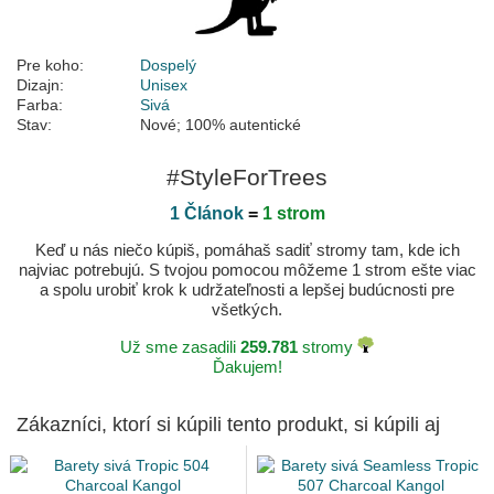
Pre koho:
Dospelý
Dizajn:
Unisex
Farba:
Sivá
Stav:
Nové; 100% autentické
#StyleForTrees
1 Článok
=
1 strom
Keď u nás niečo kúpiš, pomáhaš sadiť stromy tam, kde ich
najviac potrebujú. S tvojou pomocou môžeme 1 strom ešte viac
a spolu urobiť krok k udržateľnosti a lepšej budúcnosti pre
všetkých.
Už sme zasadili
259.781
stromy
Ďakujem!
Zákazníci, ktorí si kúpili tento produkt, si kúpili aj