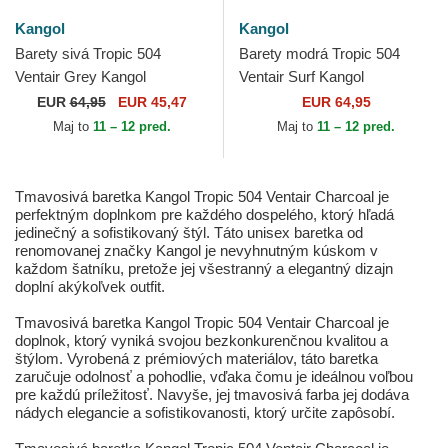
Kangol
Kangol
Barety sivá Tropic 504
Barety modrá Tropic 504
Ventair Grey Kangol
Ventair Surf Kangol
EUR
64,95
EUR 45,47
EUR 64,95
Maj to
11 – 12 pred.
Maj to
11 – 12 pred.
Tmavosivá baretka Kangol Tropic 504 Ventair Charcoal je
perfektným doplnkom pre každého dospelého, ktorý hľadá
jedinečný a sofistikovaný štýl. Táto unisex baretka od
renomovanej značky Kangol je nevyhnutným kúskom v
každom šatníku, pretože jej všestranný a elegantný dizajn
doplní akýkoľvek outfit.
Tmavosivá baretka Kangol Tropic 504 Ventair Charcoal je
doplnok, ktorý vyniká svojou bezkonkurenčnou kvalitou a
štýlom. Vyrobená z prémiových materiálov, táto baretka
zaručuje odolnosť a pohodlie, vďaka čomu je ideálnou voľbou
pre každú príležitosť. Navyše, jej tmavosivá farba jej dodáva
nádych elegancie a sofistikovanosti, ktorý určite zapôsobí.