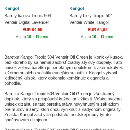
Kangol
Kangol
Barety fialová Tropic 504
Barety biely Tropic 504
Ventair Digital Lavender
Ventair White Kangol
Kangol
EUR 64,95
EUR 64,95
Maj to
10 – 11 pred.
Maj to
10 – 11 pred.
Baretka Kangol Tropic 504 Ventair Oil Green je ikonický kúsok,
bez ktorého by sa nemal zaobísť žiadny štýlový dospelý. Táto
unisex zelená baretka je perfektným doplnkom k akémukoľvek
ležérnemu alebo sofistikovanejšiemu outfitu. Kangol vytvoril
jedinečný kúsok, ktorý dokonale kombinuje eleganciu a
pohodlie.
Baretka Kangol Tropic 504 Ventair Oil Green je všestranný
doplnok, ktorý sa prispôsobí každej príležitosti. Vďaka svojmu
unisex dizajnu sa táto baretka stáva nevyhnutným základom
pre mužov a ženy, ktorí chcú vyniknúť s nádychom originality.
Značka Kangol zachytila podstatu mestskej módy týmto
nadčasovým dizajnom.