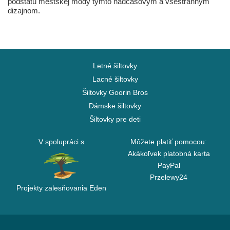
podstatu mestskej módy týmto nadčasovým a všestranným
dizajnom.
Letné šiltovky
Lacné šiltovky
Šiltovky Goorin Bros
Dámske šiltovky
Šiltovky pre deti
V spolupráci s
Môžete platiť pomocou:
Akákoľvek platobná karta
PayPal
Przelewy24
Projekty zalesňovania Eden