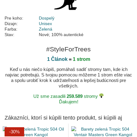
Pre koho:
Dospelý
Dizajn:
Unisex
Farba:
Zelená
Stav:
Nové; 100% autentické
#StyleForTrees
1 Článok
=
1 strom
Keď u nás niečo kúpiš, pomáhaš sadiť stromy tam, kde ich
najviac potrebujú. S tvojou pomocou môžeme 1 strom ešte viac
a spolu urobiť krok k udržateľnosti a lepšej budúcnosti pre
všetkých.
Už sme zasadili
259.589
stromy
Ďakujem!
Zákazníci, ktorí si kúpili tento produkt, si kúpili aj
-30%