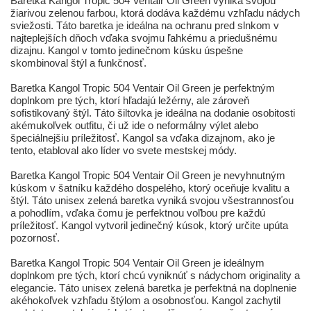
Baretka Kangol Tropic 504 Ventair Oil Green vyniká svojou
žiarivou zelenou farbou, ktorá dodáva každému vzhľadu nádych
sviežosti. Táto baretka je ideálna na ochranu pred slnkom v
najteplejších dňoch vďaka svojmu ľahkému a priedušnému
dizajnu. Kangol v tomto jedinečnom kúsku úspešne
skombinoval štýl a funkčnosť.
Baretka Kangol Tropic 504 Ventair Oil Green je perfektným
doplnkom pre tých, ktorí hľadajú ležérny, ale zároveň
sofistikovaný štýl. Táto šiltovka je ideálna na dodanie osobitosti
akémukoľvek outfitu, či už ide o neformálny výlet alebo
špeciálnejšiu príležitosť. Kangol sa vďaka dizajnom, ako je
tento, etabloval ako líder vo svete mestskej módy.
Baretka Kangol Tropic 504 Ventair Oil Green je nevyhnutným
kúskom v šatníku každého dospelého, ktorý oceňuje kvalitu a
štýl. Táto unisex zelená baretka vyniká svojou všestrannosťou
a pohodlím, vďaka čomu je perfektnou voľbou pre každú
príležitosť. Kangol vytvoril jedinečný kúsok, ktorý určite upúta
pozornosť.
Baretka Kangol Tropic 504 Ventair Oil Green je ideálnym
doplnkom pre tých, ktorí chcú vyniknúť s nádychom originality a
elegancie. Táto unisex zelená baretka je perfektná na doplnenie
akéhokoľvek vzhľadu štýlom a osobnosťou. Kangol zachytil