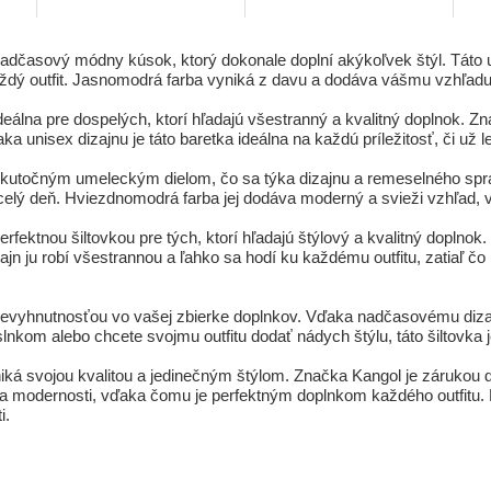
nadčasový módny kúsok, ktorý dokonale doplní akýkoľvek štýl. Táto 
aždý outfit. Jasnomodrá farba vyniká z davu a dodáva vášmu vzhľadu 
deálna pre dospelých, ktorí hľadajú všestranný a kvalitný doplnok. 
ka unisex dizajnu je táto baretka ideálna na každú príležitosť, či už 
 skutočným umeleckým dielom, čo sa týka dizajnu a remeselného sp
 celý deň. Hviezdnomodrá farba jej dodáva moderný a svieži vzhľad,
fektnou šiltovkou pre tých, ktorí hľadajú štýlový a kvalitný doplnok. 
zajn ju robí všestrannou a ľahko sa hodí ku každému outfitu, zatiaľ č
evyhnutnosťou vo vašej zbierke doplnkov. Vďaka nadčasovému dizajnu
slnkom alebo chcete svojmu outfitu dodať nádych štýlu, táto šiltovka 
á svojou kvalitou a jedinečným štýlom. Značka Kangol je zárukou dok
modernosti, vďaka čomu je perfektným doplnkom každého outfitu. Nene
i.