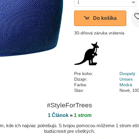
Do košíka
30-dňová záruka vrátenia
Pre koho:
Dospelý
Dizajn:
Unisex
Farba:
Modrá
Stav:
Nové; 100
#StyleForTrees
1 Článok
=
1 strom
, kde ich najviac potrebujú. S tvojou pomocou môžeme 1 strom ešte v
budúcnosti pre všetkých.