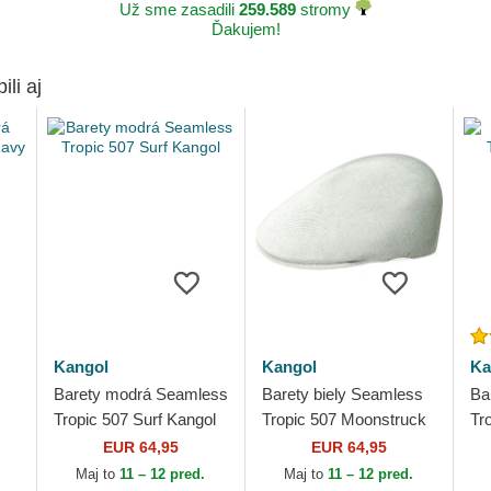
Už sme zasadili
259.589
stromy
Ďakujem!
ili aj
Kangol
Kangol
Ka
Barety modrá Seamless
Barety biely Seamless
Ba
Tropic 507 Surf Kangol
Tropic 507 Moonstruck
Tr
Kangol
Ka
EUR 64,95
EUR 64,95
Maj to
11 – 12 pred.
Maj to
11 – 12 pred.