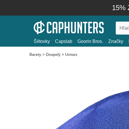
15% Z
Šiltovky
Capslab
Goorin Bros.
Značky
Barety
>
Dospelý
>
Unisex