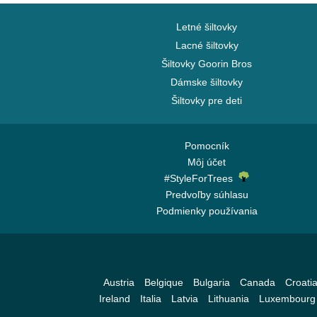
Letné šiltovky
Lacné šiltovky
Šiltovky Goorin Bros
Dámske šiltovky
Šiltovky pre deti
Pomocník
Môj účet
#StyleForTrees
Predvoľby súhlasu
Podmienky používania
Austria
Belgique
Bulgaria
Canada
Croati
Ireland
Italia
Latvia
Lithuania
Luxembourg