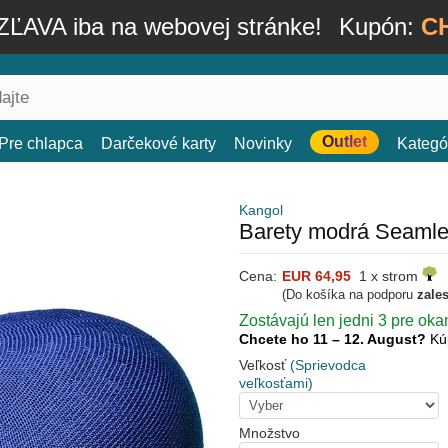
ĽAVA iba na webovej stránke!
Kupón:
C
Outlet
Pre chlapca
Darčekové karty
Novinky
Kategó
Kangol
Barety modrá Seamles
Cena:
EUR 64,95
1 x strom
(Do košíka na podporu
zale
Zostávajú len jedni 3 pre oka
Chcete ho 11 – 12. August?
Kú
Veľkosť
(Sprievodca
veľkosťami)
Množstvo