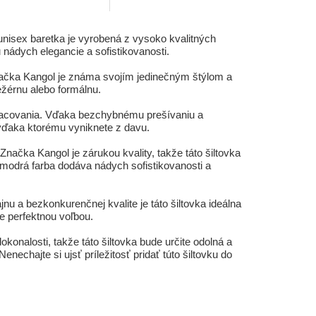
unisex baretka je vyrobená z vysoko kvalitných
nádych elegancie a sofistikovanosti.
Značka Kangol je známa svojím jedinečným štýlom a
ležérnu alebo formálnu.
racovania. Vďaka bezchybnému prešívaniu a
 vďaka ktorému vyniknete z davu.
Značka Kangol je zárukou kvality, takže táto šiltovka
o modrá farba dodáva nádych sofistikovanosti a
 a bezkonkurenčnej kvalite je táto šiltovka ideálna
je perfektnou voľbou.
onalosti, takže táto šiltovka bude určite odolná a
chajte si ujsť príležitosť pridať túto šiltovku do