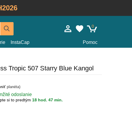
H2026
0
rie
InstaCap
Pomoc
s Tropic 507 Starry Blue Kangol
sniť
planéta)
mžité odoslanie
pte si to predtým
18 hod. 47 min.