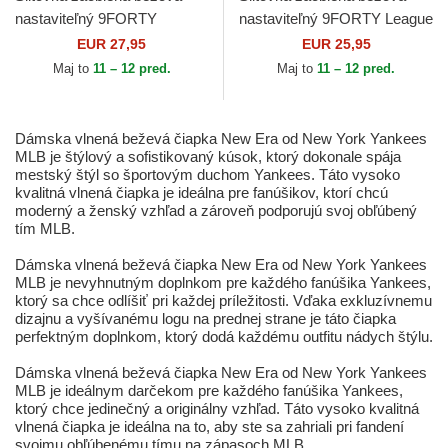
nastaviteľný 9FORTY
nastaviteľný 9FORTY League
Metallic New York Yankees
Essential New York Yankees
EUR 27,95
EUR 25,95
MLB New Era
MLB New Era
Maj to
11 – 12 pred.
Maj to
11 – 12 pred.
Dámska vlnená beževá čiapka New Era od New York Yankees
MLB je štýlový a sofistikovaný kúsok, ktorý dokonale spája
mestský štýl so športovým duchom Yankees. Táto vysoko
kvalitná vlnená čiapka je ideálna pre fanúšikov, ktorí chcú
moderný a ženský vzhľad a zároveň podporujú svoj obľúbený
tím MLB.
Dámska vlnená beževá čiapka New Era od New York Yankees
MLB je nevyhnutným doplnkom pre každého fanúšika Yankees,
ktorý sa chce odlíšiť pri každej príležitosti. Vďaka exkluzívnemu
dizajnu a vyšívanému logu na prednej strane je táto čiapka
perfektným doplnkom, ktorý dodá každému outfitu nádych štýlu.
Dámska vlnená beževá čiapka New Era od New York Yankees
MLB je ideálnym darčekom pre každého fanúšika Yankees,
ktorý chce jedinečný a originálny vzhľad. Táto vysoko kvalitná
vlnená čiapka je ideálna na to, aby ste sa zahriali pri fandení
svojmu obľúbenému tímu na zápasoch MLB.