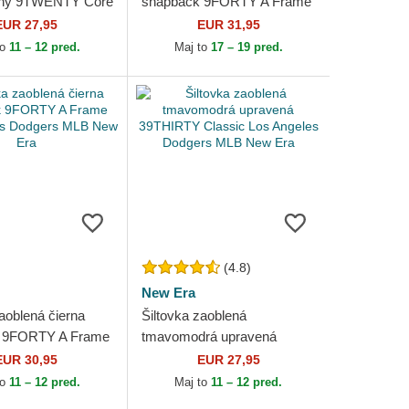
eľný 9TWENTY Core
snapback 9FORTY A Frame
os Angeles
Floral Los Angeles Dodgers
EUR 27,95
EUR 31,95
MLB New Era
MLB New Era
to
11 – 12 pred.
Maj to
17 – 19 pred.
(4.8)
New Era
aoblená čierna
Šiltovka zaoblená
 9FORTY A Frame
tmavomodrá upravená
les Dodgers MLB
39THIRTY Classic Los
EUR 30,95
EUR 27,95
Angeles Dodgers MLB New
to
11 – 12 pred.
Maj to
11 – 12 pred.
Era