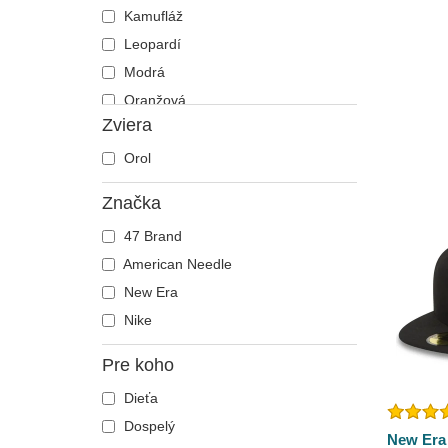
Kamufláž
Leopardí
Modrá
Oranžová
Zviera
Ružová
Sivá
Orol
Tmavomodrá
Značka
Viacfarebná
47 Brand
Zelená
American Needle
Žltá
New Era
Nike
Pre koho
Dieťa
Dospelý
New Era