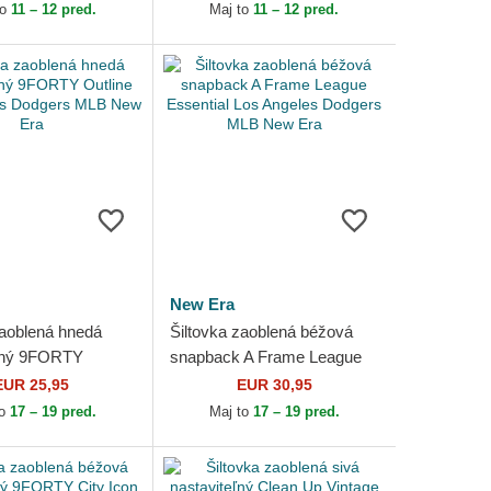
MLB New Era
MLB New Era
to
11 – 12 pred.
Maj to
11 – 12 pred.
New Era
zaoblená hnedá
Šiltovka zaoblená béžová
eľný 9FORTY
snapback A Frame League
os Angeles Dodgers
Essential Los Angeles
EUR 25,95
EUR 30,95
 Era
Dodgers MLB New Era
to
17 – 19 pred.
Maj to
17 – 19 pred.