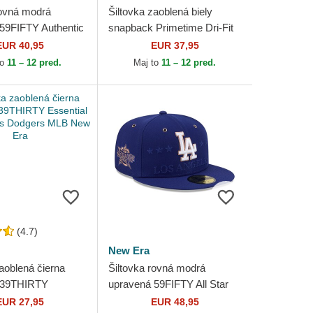
rovná modrá
Šiltovka zaoblená biely
59FIFTY Authentic
snapback Primetime Dri-Fit
Game Los Angeles
Rise Structured Los Angeles
EUR 40,95
EUR 37,95
MLB New Era
Dodgers MLB Nike
to
11 – 12 pred.
Maj to
11 – 12 pred.
(4.7)
New Era
aoblená čierna
Šiltovka rovná modrá
 39THIRTY
upravená 59FIFTY All Star
 Los Angeles
Game Los Angeles Dodgers
EUR 27,95
EUR 48,95