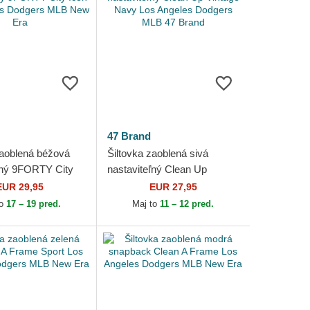
47 Brand
zaoblená béžová
Šiltovka zaoblená sivá
ľný 9FORTY City
nastaviteľný Clean Up
Angeles Dodgers
Vintage Navy Los Angeles
EUR 29,95
EUR 27,95
 Era
Dodgers MLB 47 Brand
to
17 – 19 pred.
Maj to
11 – 12 pred.