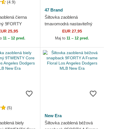
(4.9)
47 Brand
aoblená čierna
Šiltovka zaoblená
eľný 9FORTY
tmavomodrá nastaviteľný
 Los Angeles
Clean Up Base Runner Los
EUR 25,95
EUR 27,95
MLB New Era
Angeles Dodgers MLB 47
to
11 – 12 pred.
Maj to
11 – 12 pred.
Brand
(5)
New Era
aoblená biely
Šiltovka zaoblená béžová