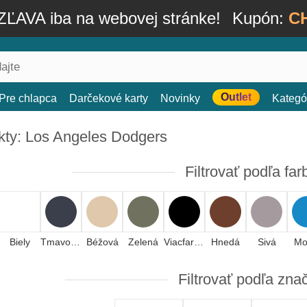
ĽAVA iba na webovej stránke!
Kupón:
C
Outlet
Pre chlapca
Darčekové karty
Novinky
Kategó
kty: Los Angeles Dodgers
Filtrovať podľa far
Biely
Tmavomodrá
Béžová
Zelená
Viacfarebná
Hnedá
Sivá
Mo
Filtrovať podľa zna