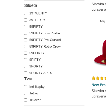
Šiltovka 
Silueta
upravená
19TWENTY
Los Ange
39THIRTY
New Era
Maj
59FIFTY
59FIFTY Low Profile
59FIFTY Pre-Curved
59FIFTY Retro Crown
59FORTY
9FIFTY
9FORTY
9FORTY APEX
Tvar
9FORTY M-Crown
New Era
9SEVENTY
Iné čiapky
Šiltovka
9TWENTY
Ježko
upravená
A Frame
Trucker
Los Ange