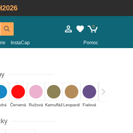
H2026
0
rie
InstaCap
Pomoc
by
drá
Červená
Ružová
Kamufláž
Leopardí
Fialová
Žltá
Oranžová
čky