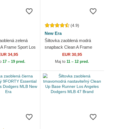
(4.9)
New Era
zaoblená zelená
Šiltovka zaoblená modrá
A Frame Sport Los
snapback Clean A Frame
Dodgers MLB New
Los Angeles Dodgers MLB
EUR 34,95
EUR 30,95
New Era
to
17 – 19 pred.
Maj to
11 – 12 pred.