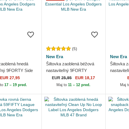
(5)
New Era
New Era
 zaoblená hnedá
Šiltovka zaoblená béžová
Šiltovka 
eľný 9FORTY Side
nastaviteľný 9FORTY
nastavite
s Angeles Dodgers
League Essential Los
Icon Los 
EUR 27,95
EUR
25,95
EUR 18,17
 Era
Angeles Dodgers MLB New
MLB New
 to
17 – 19 pred.
Maj to
11 – 12 pred.
Maj 
Era