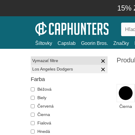
15% Z
Šiltovky
Capslab
Goorin Bros.
Značky
Produ
Vymazať filtre
Los Angeles Dodgers
Farba
Béžová
Biely
Červená
Čierna
Čierna
Fialová
Hnedá