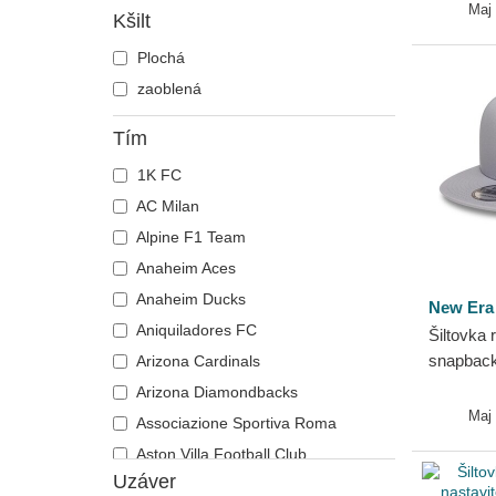
E Frame
New Era
Maj
Kšilt
Runner
Plochá
zaoblená
Tím
1K FC
AC Milan
Alpine F1 Team
Anaheim Aces
Anaheim Ducks
New Era
Aniquiladores FC
Šiltovka 
snapback
Arizona Cardinals
Icon Los
Arizona Diamondbacks
MLB New
Maj
Associazione Sportiva Roma
Aston Villa Football Club
Uzáver
Atlanta Braves