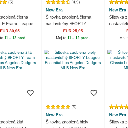
(5)
(4.9)
New Era
New Era
zaoblená čierna
Šiltovka zaoblená čierna
Šiltovka z
k E Frame League
nastaviteľný 9FORTY
nastavit
l Los Angeles
League Essential Los
Essential
EUR 30,95
EUR 25,95
 MLB New Era
Angeles Dodgers MLB New
Dodgers 
 to
11 – 12 pred.
Maj to
11 – 12 pred.
Maj 
Era
(5)
New Era
New Era
zaoblená žltá
Šiltovka zaoblená biely
Šiltovka z