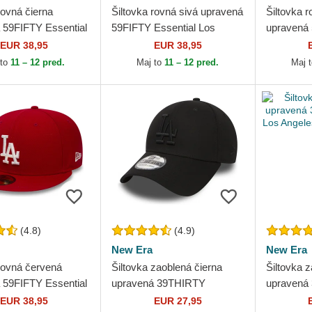
rovná čierna
Šiltovka rovná sivá upravená
Šiltovka 
 59FIFTY Essential
59FIFTY Essential Los
upravená 
les Dodgers MLB
Angeles Dodgers MLB New
On Field 
EUR 38,95
EUR 38,95
Era
Dodgers 
 to
11 – 12 pred.
Maj to
11 – 12 pred.
Maj 
(4.8)
(4.9)
New Era
New Era
 rovná červená
Šiltovka zaoblená čierna
Šiltovka z
 59FIFTY Essential
upravená 39THIRTY
upravená
les Dodgers MLB
Essential Los Angeles
Essential
EUR 38,95
EUR 27,95