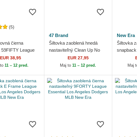
(5)
47 Brand
New Era
rovná čierna
Šiltovka zaoblená hnedá
Šiltovka 
 59FIFTY League
nastaviteľný Clean Up No
snapback 
l Los Angeles
Loop Label Los Angeles
Angeles 
EUR 38,95
EUR 27,95
 MLB New Era
Dodgers MLB 47 Brand
Era
 to
11 – 12 pred.
Maj to
11 – 12 pred.
Maj 