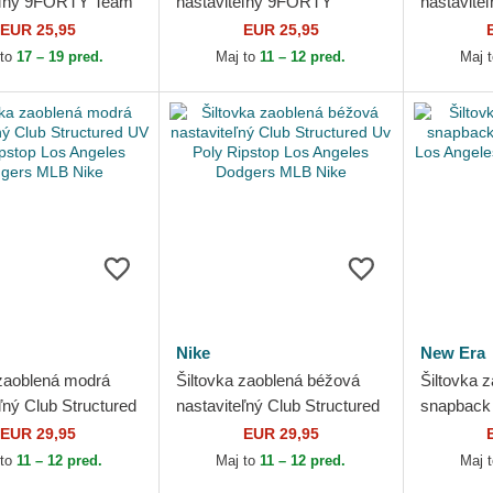
eľný 9FORTY Team
nastaviteľný 9FORTY
nastavit
Los Angeles Dodgers
League Essential Los
Classic L
EUR 25,95
EUR 25,95
 Era
Angeles Dodgers MLB New
Dodgers 
 to
17 – 19 pred.
Maj to
11 – 12 pred.
Maj 
Era
Nike
New Era
 zaoblená modrá
Šiltovka zaoblená béžová
Šiltovka z
ľný Club Structured
nastaviteľný Club Structured
snapback
Ripstop Los
Uv Poly Ripstop Los Angeles
Los Ange
EUR 29,95
EUR 29,95
Dodgers MLB Nike
Dodgers MLB Nike
New Era
 to
11 – 12 pred.
Maj to
11 – 12 pred.
Maj 