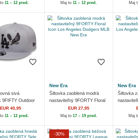
Dodgers MLB New Era
Dodgers 
 to
11 – 12 pred.
Maj to
11 – 12 pred.
Maj 
New Era
New Era
rovná sivá
Šiltovka zaoblená modrá
Šiltovka 
 9FIFTY Outdoor
nastaviteľný 9FORTY Floral
nastavit
 Angeles Dodgers
Icon Los Angeles Dodgers
Outline L
EUR 40,95
EUR 27,95
 Era
MLB New Era
MLB New
 to
11 – 12 pred.
Maj to
17 – 19 pred.
Maj 
-30%