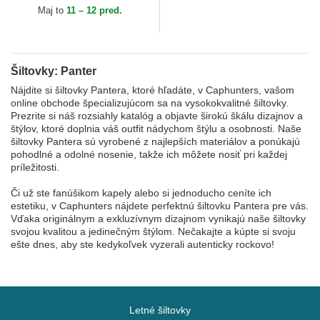
Farm Goorin Bros.
Maj to
11 – 12 pred.
Šiltovky: Panter
Nájdite si šiltovky Pantera, ktoré hľadáte, v Caphunters, vašom
online obchode špecializujúcom sa na vysokokvalitné šiltovky.
Prezrite si náš rozsiahly katalóg a objavte širokú škálu dizajnov a
štýlov, ktoré doplnia váš outfit nádychom štýlu a osobnosti. Naše
šiltovky Pantera sú vyrobené z najlepších materiálov a ponúkajú
pohodlné a odolné nosenie, takže ich môžete nosiť pri každej
príležitosti.
Či už ste fanúšikom kapely alebo si jednoducho ceníte ich
estetiku, v Caphunters nájdete perfektnú šiltovku Pantera pre vás.
Vďaka originálnym a exkluzívnym dizajnom vynikajú naše šiltovky
svojou kvalitou a jedinečným štýlom. Nečakajte a kúpte si svoju
ešte dnes, aby ste kedykoľvek vyzerali autenticky rockovo!
Letné šiltovky