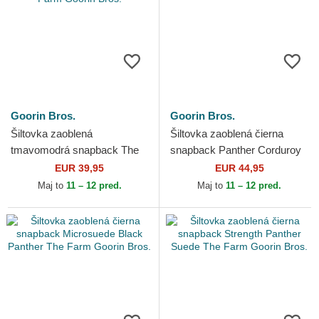
Goorin Bros.
Goorin Bros.
Šiltovka zaoblená
Šiltovka zaoblená čierna
tmavomodrá snapback The
snapback Panther Corduroy
Panther Global Core Denim
Camo The Farm Goorin
EUR 39,95
EUR 44,95
The Farm Goorin Bros.
Bros.
Maj to
11 – 12 pred.
Maj to
11 – 12 pred.