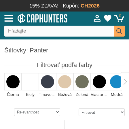
15% ZĽAVA!
Kupón:
CH2026
0
Šiltovky: Panter
Filtrovať podľa farby
Čierna
Biely
Tmavomodrá
Béžová
Zelená
Viacfarebná
Modrá
Č