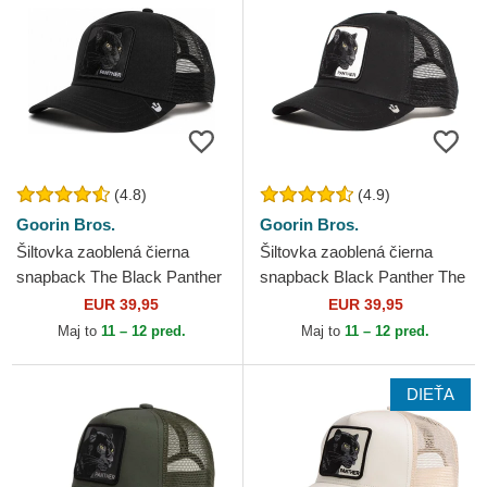
(4.8)
(4.9)
Goorin Bros.
Goorin Bros.
Šiltovka zaoblená čierna
Šiltovka zaoblená čierna
snapback The Black Panther
snapback Black Panther The
Core Combo The Farm
Farm Goorin Bros.
EUR 39,95
EUR 39,95
Goorin Bros.
Maj to
11 – 12 pred.
Maj to
11 – 12 pred.
DIEŤA