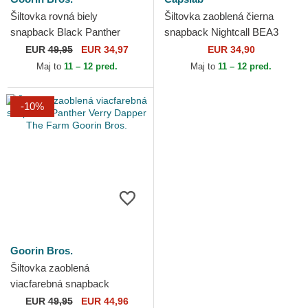
Šiltovka rovná biely
Šiltovka zaoblená čierna
snapback Black Panther
snapback Nightcall BEA3
Stealth Explorer The Farm
NIGB Panter Mytologické
EUR
49,95
EUR 34,97
EUR 34,90
Flats The Farm Goorin Bros.
bytosti Capslab
Maj to
11 – 12 pred.
Maj to
11 – 12 pred.
-10%
Goorin Bros.
Šiltovka zaoblená
viacfarebná snapback
Panther Verry Dapper The
EUR
49,95
EUR 44,96