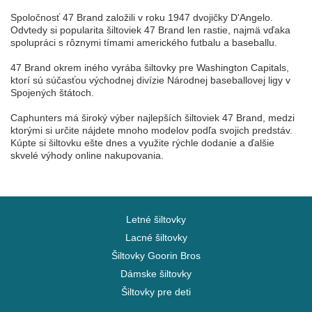
Spoločnosť 47 Brand založili v roku 1947 dvojičky D'Angelo.
Odvtedy si popularita šiltoviek 47 Brand len rastie, najmä vďaka
spolupráci s rôznymi tímami amerického futbalu a baseballu.
47 Brand okrem iného vyrába šiltovky pre Washington Capitals,
ktorí sú súčasťou východnej divízie Národnej baseballovej ligy v
Spojených štátoch.
Caphunters má široký výber najlepších šiltoviek 47 Brand, medzi
ktorými si určite nájdete mnoho modelov podľa svojich predstáv.
Kúpte si šiltovku ešte dnes a využite rýchle dodanie a ďalšie
skvelé výhody online nakupovania.
Letné šiltovky
Lacné šiltovky
Šiltovky Goorin Bros
Dámske šiltovky
Šiltovky pre deti