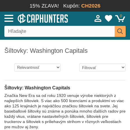
15% ZĽAVA!
Kupón:
CH2026
0
Šiltovky: Washington Capitals
Šiltovky: Washington Capitals
Značka New Era sa od roku 1920 venuje výrobe niektorých z
najlepších šiltoviek. S viac ako 500 licenciami a produktmi vo viac
ako 125 krajinách je najväčšou značkou šiltoviek na svete. Jej
baseballové šiltovky sú známe a ponúka mnoho ďalších radov pre
každý vkus, vrátane nastaviteľných šiltoviek, šiltoviek pre
truckerov a šiltoviek s priliehavým strihom v rôznych veľkostiach
pre mužov aj ženy.