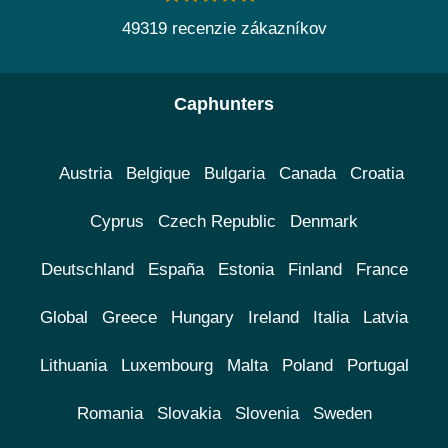
49319 recenzie zákazníkov
Caphunters
Austria
Belgique
Bulgaria
Canada
Croatia
Cyprus
Czech Republic
Denmark
Deutschland
España
Estonia
Finland
France
Global
Greece
Hungary
Ireland
Italia
Latvia
Lithuania
Luxembourg
Malta
Poland
Portugal
Romania
Slovakia
Slovenia
Sweden