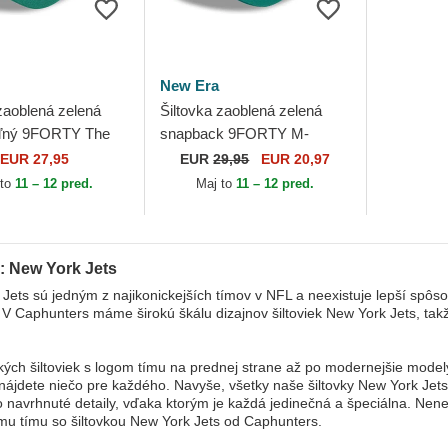
New Era
zaoblená zelená
Šiltovka zaoblená zelená
eľný 9FORTY The
snapback 9FORTY M-
ew York Jets NFL
Crown Team New York Jets
EUR 27,95
EUR
29,95
EUR 20,97
NFL New Era
 to
11 – 12 pred.
Maj to
11 – 12 pred.
y: New York Jets
Jets sú jedným z najikonickejších tímov v NFL a neexistuje lepší spôso
. V Caphunters máme širokú škálu dizajnov šiltoviek New York Jets, takž
kých šiltoviek s logom tímu na prednej strane až po modernejšie model
ájdete niečo pre každého. Navyše, všetky naše šiltovky New York Jets
vo navrhnuté detaily, vďaka ktorým je každá jedinečná a špeciálna. Nenec
u tímu so šiltovkou New York Jets od Caphunters.