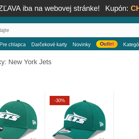
ĽAVA iba na webovej stránke!
Kupón:
C
Outlet
Pre chlapca
Darčekové karty
Novinky
Kategó
ky: New York Jets
-30%