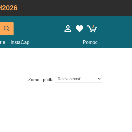
H2026
0
rie
InstaCap
Pomoc
Zoradiť podľa: