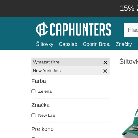
15% Z
Šiltovky
Capslab
Goorin Bros.
Značky
Šiltov
Vymazať filtre
New York Jets
Farba
Zelená
Značka
New Era
Pre koho