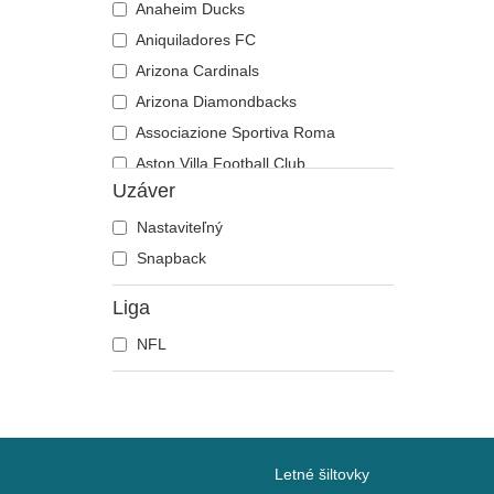
Anaheim Ducks
Aniquiladores FC
Arizona Cardinals
Arizona Diamondbacks
Associazione Sportiva Roma
Aston Villa Football Club
Uzáver
Atlanta Braves
Atlanta Falcons
Nastaviteľný
Boston Bruins
Snapback
Boston Celtics
Liga
Boston Red Sox
NFL
Brooklyn Nets
Carolina Panthers
Chelsea Football Club
Chicago Bears
Chicago Blackhawks
Letné šiltovky