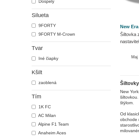
Dospelý
Silueta
9FORTY
New Era
9FORTY M-Crown
Šiltovka 
nastavit
Tvar
League N
New Era
Maj
Iné čiapky
Kšilt
zaoblená
Šiltovk
New York 
Tím
šiltovkou
štýlom.
1K FC
Od klasic
AC Milan
obchode n
Alpine F1 Team
starostli
milovaném
Anaheim Aces