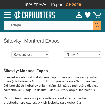
15% ZĽAVA!
Kupón:
CH2026
0
Šiltovky: Montreal Expos
Šiltovky: Montreal Expos
Internetový obchod s klobúkmi Caphunters ponúka široký výber
tímových klobúkov Montreal Expos pre najvernejších fanúšikov.
Od klasických klobúkov s ikonickým „M“ až po najnovšie dizajny,
zákazníci si tu nájdu perfektnú klobúk, ktorý doplní ich zbierku.
Caphunters vyniká svojou kvalitou a záväzkom k životnému
prostrediu, pretože všetky ich klobúky sú vyrobené z