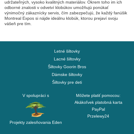
udržateľných, vysoko kvalitných materiálov. Okrem toho im ich
odborné znalosti v odvetví klobúkov umožňujú ponúkať
výnimočný zákaznícky servis, čím zabezpečujú, že každý fanúšik
Montreal Expos si nájde ideálnu klobúk, ktorou prejaví svoju
vášeň pre tím.
Letné šiltovky
Lacné šiltovky
Šiltovky Goorin Bros
Dámske šiltovky
Šiltovky pre deti
V spolupráci s
Môžete platiť pomocou:
Akákoľvek platobná karta
PayPal
Przelewy24
Projekty zalesňovania Eden