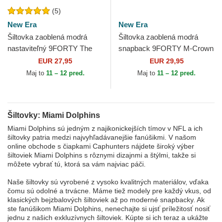
(5)
New Era
New Era
Šiltovka zaoblená modrá
Šiltovka zaoblená modrá
nastaviteľný 9FORTY The
snapback 9FORTY M-Crown
League Miami Dolphins NFL
Team Miami Dolphins NFL
EUR 27,95
EUR 29,95
New Era
New Era
Maj to
11 – 12 pred.
Maj to
11 – 12 pred.
Šiltovky: Miami Dolphins
Miami Dolphins sú jedným z najikonickejších tímov v NFL a ich
šiltovky patria medzi najvyhľadávanejšie fanúšikmi. V našom
online obchode s čiapkami Caphunters nájdete široký výber
šiltoviek Miami Dolphins s rôznymi dizajnmi a štýlmi, takže si
môžete vybrať tú, ktorá sa vám najviac páči.
Naše šiltovky sú vyrobené z vysoko kvalitných materiálov, vďaka
čomu sú odolné a trvácne. Máme tiež modely pre každý vkus, od
klasických bejzbalových šiltoviek až po moderné snapbacky. Ak
ste fanúšikom Miami Dolphins, nenechajte si ujsť príležitosť nosiť
jednu z našich exkluzívnych šiltoviek. Kúpte si ich teraz a ukážte