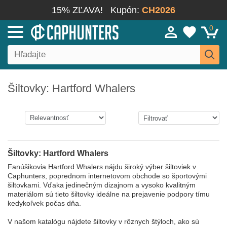
15% ZĽAVA!
Kupón:
CH2026
0
Šiltovky: Hartford Whalers
Šiltovky: Hartford Whalers
Fanúšikovia Hartford Whalers nájdu široký výber šiltoviek v
Caphunters, poprednom internetovom obchode so športovými
šiltovkami. Vďaka jedinečným dizajnom a vysoko kvalitným
materiálom sú tieto šiltovky ideálne na prejavenie podpory tímu
kedykoľvek počas dňa.
V našom katalógu nájdete šiltovky v rôznych štýloch, ako sú