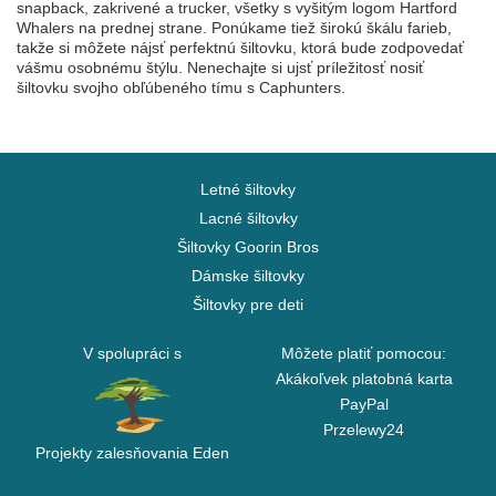
snapback, zakrivené a trucker, všetky s vyšitým logom Hartford
Whalers na prednej strane. Ponúkame tiež širokú škálu farieb,
takže si môžete nájsť perfektnú šiltovku, ktorá bude zodpovedať
vášmu osobnému štýlu. Nenechajte si ujsť príležitosť nosiť
šiltovku svojho obľúbeného tímu s Caphunters.
Letné šiltovky
Lacné šiltovky
Šiltovky Goorin Bros
Dámske šiltovky
Šiltovky pre deti
V spolupráci s
Môžete platiť pomocou:
Akákoľvek platobná karta
PayPal
Przelewy24
Projekty zalesňovania Eden