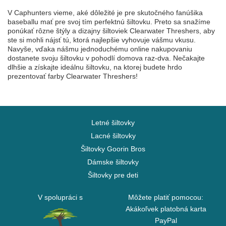
V Caphunters vieme, aké dôležité je pre skutočného fanúšika
baseballu mať pre svoj tím perfektnú šiltovku. Preto sa snažíme
ponúkať rôzne štýly a dizajny šiltoviek Clearwater Threshers, aby
ste si mohli nájsť tú, ktorá najlepšie vyhovuje vášmu vkusu.
Navyše, vďaka nášmu jednoduchému online nakupovaniu
dostanete svoju šiltovku v pohodlí domova raz-dva. Nečakajte
dlhšie a získajte ideálnu šiltovku, na ktorej budete hrdo
prezentovať farby Clearwater Threshers!
Letné šiltovky
Lacné šiltovky
Šiltovky Goorin Bros
Dámske šiltovky
Šiltovky pre deti
V spolupráci s
Môžete platiť pomocou:
Akákoľvek platobná karta
PayPal