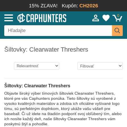
15% ZĽAVA!
Kupón:
CH2026
0
Šiltovky: Clearwater Threshers
Šiltovky: Clearwater Threshers
Objavte široký výber tímových šiltoviek Clearwater Threshers,
ktoré pre vás Caphunters ponúka. Tieto šiltovky sú vyrobené z
vysoko kvalitných materiálov a zdobia ich oficiálne vyšívané logo
tímu, sú perfektným doplnkom, ktorý ukáže vašu vášeň pre
baseball. Či už idete na štadión podporiť svoj obľúbený tím, alebo
ich nosíte každý deň, naše šiltovky Clearwater Threshers vám
poskytnú štýl a pohodlie.