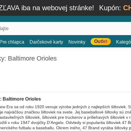
ĽAVA iba na webovej stránke!
Kupón:
C
Outlet
Pre chlapca
Darčekové karty
Novinky
Kategó
ky: Baltimore Orioles
: Baltimore Orioles
w Era sa od roku 1920 venuje výrobe jedných z najlepších šiltoviek. S
 je najväčšou značkou šiltoviek na svete. Jej baseballové šiltovky sú
astaviteľných šiltoviek, šiltoviek pre truckerov a priliehavých šiltoviek
ožili v roku 1947 dvojičky D'Angelo. Odvtedy si popularita šiltoviek 47 
erického futbalu a baseballu. Okrem iného, 47 Brand vyrába šiltovky p