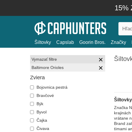
15% Z
Šiltovky
Capslab
Goorin Bros.
Značky
Šiltov
Vymazať filtre
Baltimore Orioles
Zviera
Bojovnica pestrá
Bravčové
Šiltovky
Býk
Značka Ne
Byvol
krajinách
vrátane n
Čajka
Brand zal
Čivava
tímami am