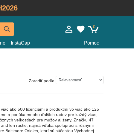
H2026
0
rie
InstaCap
Pomoc
Zoradiť podľa:
 viac ako 500 licenciami a produktmi vo viac ako 125
 známe a ponúka mnoho ďalších radov pre každý vkus,
 v rôznych veľkostiach pre mužov aj ženy. Značku 47
Brand len rastie, najmä vďaka spolupráci s rôznymi
re Baltimore Orioles, ktorí sú súčasťou Východnej