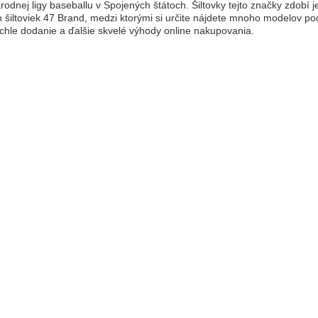
árodnej ligy baseballu v Spojených štátoch. Šiltovky tejto značky zdobí 
h šiltoviek 47 Brand, medzi ktorými si určite nájdete mnoho modelov pod
ýchle dodanie a ďalšie skvelé výhody online nakupovania.