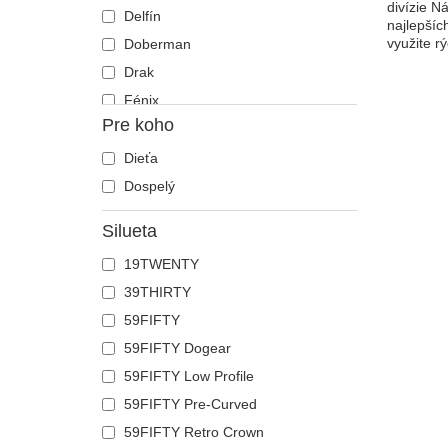
divízie N
Delfín
najlepšíc
využite r
Doberman
Drak
Fénix
Pre koho
Francúzsky buldog
Gepard
Dieťa
Had
Dospelý
Havran
Silueta
Holubica
19TWENTY
Homár
39THIRTY
Hroch
59FIFTY
Jašterica
59FIFTY Dogear
Jednorožec
59FIFTY Low Profile
Jeleň
59FIFTY Pre-Curved
Kačica
59FIFTY Retro Crown
Kohút