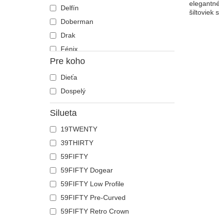
elegantné
Delfín
šiltoviek 
Doberman
Drak
Fénix
Pre koho
Francúzsky buldog
Gepard
Dieťa
Had
Dospelý
Havran
Silueta
Holubica
19TWENTY
Homár
39THIRTY
Hroch
59FIFTY
Jašterica
59FIFTY Dogear
Jednorožec
59FIFTY Low Profile
Jeleň
59FIFTY Pre-Curved
Kačica
59FIFTY Retro Crown
Kohút