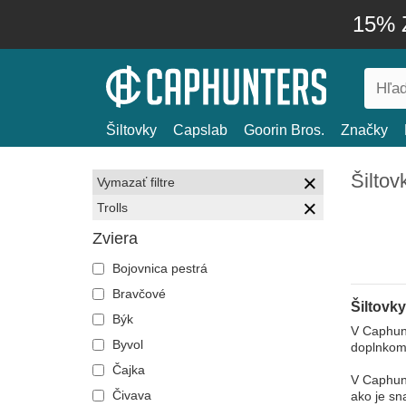
15% Z
Šiltovky
Capslab
Goorin Bros.
Značky
Šiltov
Vymazať filtre
Trolls
Zviera
Bojovnica pestrá
Bravčové
Šiltovky
Býk
V Caphunt
Byvol
doplnkom 
Čajka
V Caphunt
Čivava
ako je sn