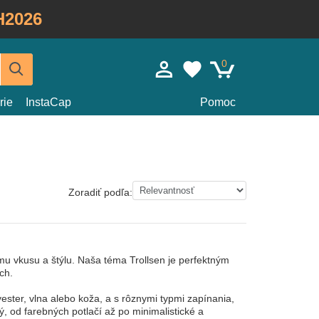
H2026
0
rie
InstaCap
Pomoc
Zoradiť podľa:
u vkusu a štýlu. Naša téma Trollsen je perfektným
ch.
ester, vlna alebo koža, a s rôznymi typmi zapínania,
, od farebných potlačí až po minimalistické a