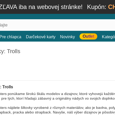
ĽAVA iba na webovej stránke!
Kupón:
C
Outlet
Pre chlapca
Darčekové karty
Novinky
Kategó
ky: Trolls
: Trolls
ers ponúkame širokú škálu modelov a dizajnov, ktoré vyhovejú každém
pre tých, ktorí hľadajú zábavný a originálny nádych vo svojich doplnko
ers nájdete šiltovky vyrobené z rôznych materiálov, ako je bavlna, poly
apback, pracka alebo strapback. Navyše, náš výber dizajnov je pôsobivý