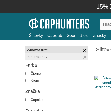
15% Z
Šiltovky
Capslab
Goorin Bros.
Značky
Šiltov
Vymazať filtre
Pán prsteňov
Farba
Čierna
Krém
Značka
Capslab
Pre koho