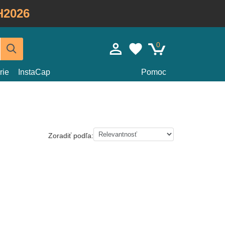
H2026
0
rie
InstaCap
Pomoc
Zoradiť podľa: