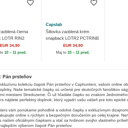
Capslab
zaoblená čierna
Šiltovka zaoblená krém
k LOTR RIN2
snapback LOTR2 PCTRINB
ý prsteň Pán
Jedinečný prsteň Pán
EUR 34,90
EUR 34,90
 Capslab
prsteňov Capslab
 to
10 – 11 pred.
Maj to
10 – 11 pred.
y: Pán prsteňov
xkluzívnu kolekciu čiapok Pán prsteňov v Caphunters, vašom online o
doplnky. Naše tematické čiapky sú určené pre skutočných fanúšikov ság
ými miestami Stredozeme. Či už hľadáte čiapku so znakom Jednotného
s nájdete perfektný doplnok, ktorý vyjadrí vašu vášeň pre toto epické
ers vám ponúkame pohodlné a odolné čiapky s exkluzívnym dizajnom, kto
akupujte online s rýchlym a bezpečným doručením po celej krajine. Nene
s našimi oficiálnymi čiapkami a stať sa hrdinom svojho vlastného príbe
najlepším výberom čiapok Pán prsteňov.