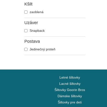
Kšilt
Hudba
zaoblená
Ja, zloduch
Koktaily
Uzáver
Kung Fu Panda
Snapback
Looney Tunes
Lucky Luke
Postava
Mestá a pláže
Jedinečný prsteň
Motor
My Hero Academia
Mytologické bytosti
Národné parky
Letné šiltovky
Naruto
Lacné šiltovky
NASA
Šiltovky Goorin Bros
Návrat do budúcnosti
Dámske šiltovky
One Piece
Šiltovky pre deti
Pán prsteňov