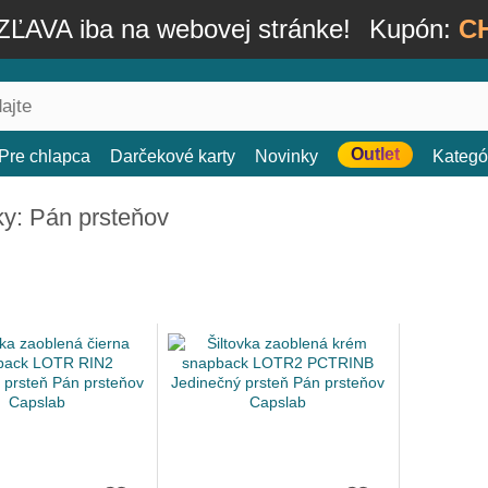
ĽAVA iba na webovej stránke!
Kupón:
C
Outlet
Pre chlapca
Darčekové karty
Novinky
Kategó
ky: Pán prsteňov