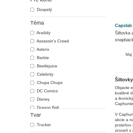
Dospelý
Téma
Capslab
Arašidy
Šiltovka 
snapbac
Assassin's Creed
Jedinečn
Asterix
prsteňov
Maj
Barbie
Beetlejuice
Celebrity
Šiltovk
Chupa Chups
Objavte e
DC Comics
kvalitné 
a ikonick
Disney
Caphunter
Dragon Ball
Tvar
V Caphunt
Harry Potter
akcie a n
Hip Hop Dogz
Trucker
prsteňov 
úroveň s 
Hra o tróny