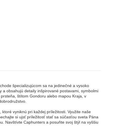
bchode špecializujúcom sa na jedinečné a vysoko
y a obsahujú detaily inšpirované postavami, symbolmi
 prsteňa, štítom Gondoru alebo mapou Kraja, v
 dobrodružstvo.
ré vyniknú pri každej príležitosti. Využite naše
chajte si ujsť príležitosť stať sa súčasťou sveta Pána
hu. Navštívte Caphunters a posuňte svoj štýl na vyššiu