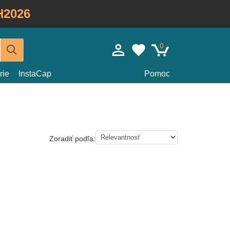
H2026
0
rie
InstaCap
Pomoc
Zoradiť podľa: