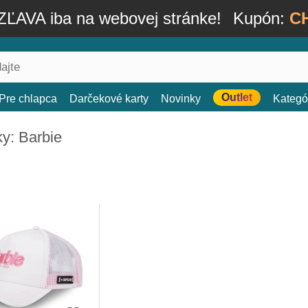
ĽAVA iba na webovej stránke!
Kupón:
C
Outlet
Pre chlapca
Darčekové karty
Novinky
Kategó
ky: Barbie