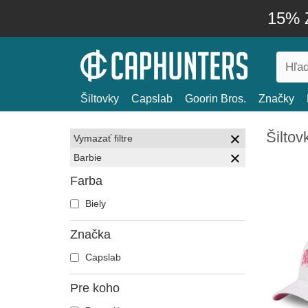
15% Z
Šiltovky
Capslab
Goorin Bros.
Značky
Šiltov
Vymazať filtre
Barbie
Farba
Biely
Značka
Capslab
Pre koho