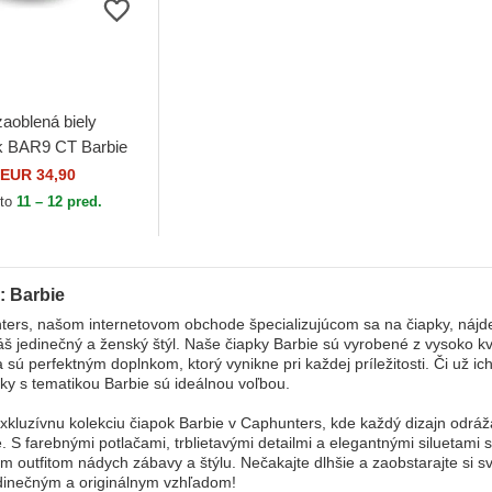
zaoblená biely
k BAR9 CT Barbie
EUR 34,90
 to
11 – 12 pred.
: Barbie
ers, našom internetovom obchode špecializujúcom sa na čiapky, nájdete
áš jedinečný a ženský štýl. Naše čiapky Barbie sú vyrobené z vysoko 
 sú perfektným doplnkom, ktorý vynikne pri každej príležitosti. Či už i
ky s tematikou Barbie sú ideálnou voľbou.
xkluzívnu kolekciu čiapok Barbie v Caphunters, kde každý dizajn odráža 
. S farebnými potlačami, trblietavými detailmi a elegantnými siluetami
m outfitom nádych zábavy a štýlu. Nečakajte dlhšie a zaobstarajte si 
dinečným a originálnym vzhľadom!