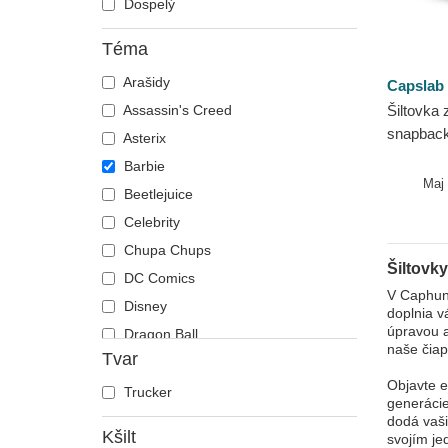
Dospelý
Téma
Arašidy
Capslab
Assassin's Creed
Šiltovka 
snapbac
Asterix
Capslab
Barbie
Maj
Beetlejuice
Celebrity
Chupa Chups
Šiltovky
DC Comics
V Caphunt
Disney
doplnia v
úpravou a
Dragon Ball
naše čiap
Tvar
Fast & Furious
Objavte e
Harry Potter
Trucker
generácie
Hip Hop Dogz
dodá vaši
Kšilt
svojím je
Hra o tróny