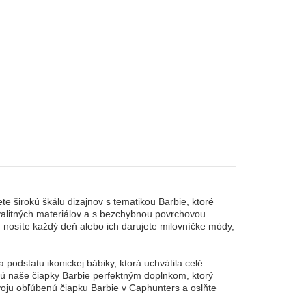
 širokú škálu dizajnov s tematikou Barbie, ktoré
kvalitných materiálov a s bezchybnou povrchovou
ch nosíte každý deň alebo ich darujete milovníčke módy,
podstatu ikonickej bábiky, ktorá uchvátila celé
 sú naše čiapky Barbie perfektným doplnkom, ktorý
svoju obľúbenú čiapku Barbie v Caphunters a oslňte