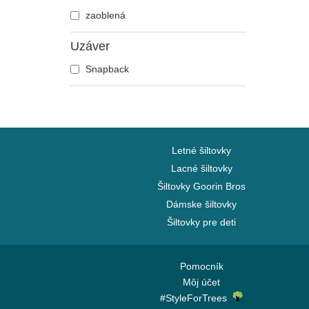
zaoblená
Hudba
Ja, zloduch
Uzáver
Koktaily
Snapback
Kung Fu Panda
Looney Tunes
Lucky Luke
Mestá a pláže
Letné šiltovky
Motor
Lacné šiltovky
My Hero Academia
Šiltovky Goorin Bros
Mytologické bytosti
Dámske šiltovky
Národné parky
Šiltovky pre deti
Naruto
NASA
Pomocník
Návrat do budúcnosti
Môj účet
One Piece
#StyleForTrees
Pán prsteňov