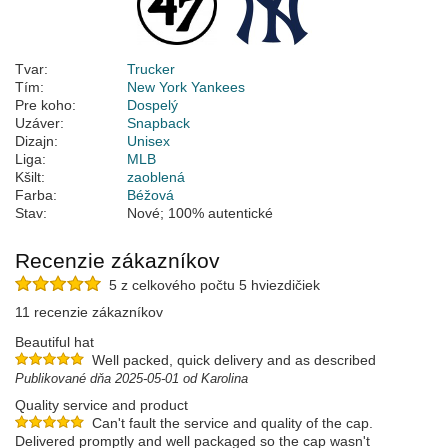
Tvar:
Trucker
Tím:
New York Yankees
Pre koho:
Dospelý
Uzáver:
Snapback
Dizajn:
Unisex
Liga:
MLB
Kšilt:
zaoblená
Farba:
Béžová
Stav:
Nové; 100% autentické
Recenzie zákazníkov
5 z celkového počtu 5 hviezdičiek
11 recenzie zákazníkov
Beautiful hat
Well packed, quick delivery and as described
Publikované dňa 2025-05-01 od Karolina
Quality service and product
Can't fault the service and quality of the cap.
Delivered promptly and well packaged so the cap wasn't