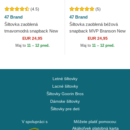
(4.5)
(5)
47 Brand
47 Brand
Šiltovka zaoblená
Šiltovka zaoblená béžová
tmavomodrá snapback New
snapback MVP Branson New
York Yankees MLB 47 Brand
York Yankees MLB 47 Brand
EUR 24,95
EUR 24,95
Maj to
11 – 12 pred.
Maj to
11 – 12 pred.
Letné šiltovky
Lacné šiltovky
Šiltovky Goorin Bros
Dámske šiltovky
Šiltovky pre deti
V spolupráci s
Môžete platiť pomocou:
Akákoľvek platobná karta