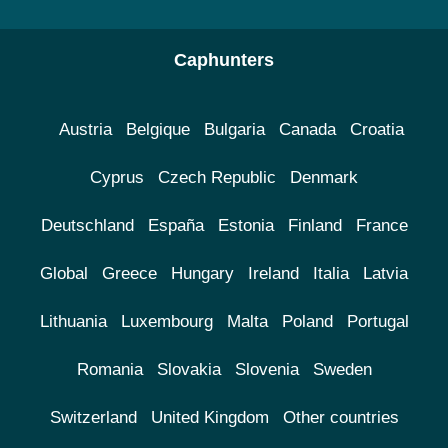
Caphunters
Austria
Belgique
Bulgaria
Canada
Croatia
Cyprus
Czech Republic
Denmark
Deutschland
España
Estonia
Finland
France
Global
Greece
Hungary
Ireland
Italia
Latvia
Lithuania
Luxembourg
Malta
Poland
Portugal
Romania
Slovakia
Slovenia
Sweden
Switzerland
United Kingdom
Other countries