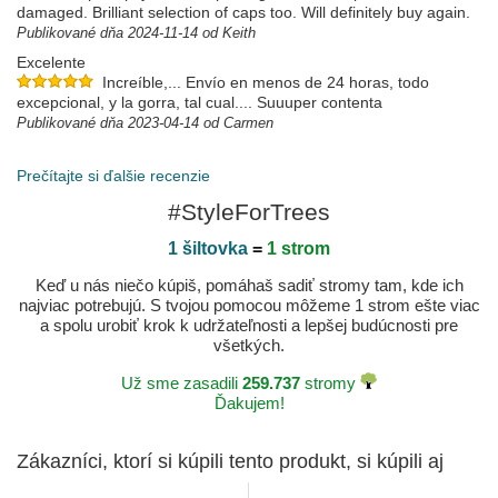
damaged. Brilliant selection of caps too. Will definitely buy again.
Publikované dňa 2024-11-14 od Keith
Excelente
Increíble,... Envío en menos de 24 horas, todo
excepcional, y la gorra, tal cual.... Suuuper contenta
Publikované dňa 2023-04-14 od Carmen
Gostei
Prečítajte si ďalšie recenzie
Publikované dňa 2021-05-19 od Tiago
#StyleForTrees
1 šiltovka
=
1 strom
Keď u nás niečo kúpiš, pomáhaš sadiť stromy tam, kde ich
najviac potrebujú. S tvojou pomocou môžeme 1 strom ešte viac
a spolu urobiť krok k udržateľnosti a lepšej budúcnosti pre
všetkých.
Už sme zasadili
259.737
stromy
Ďakujem!
Zákazníci, ktorí si kúpili tento produkt, si kúpili aj