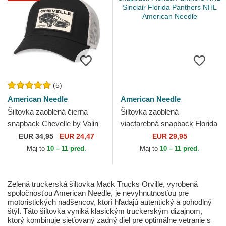
(5)
American Needle
American Needle
Šiltovka zaoblená čierna
Šiltovka zaoblená
snapback Chevelle by Valin
viacfarebná snapback Florida
American Needle
Panthers NHL Sinclair Florida
EUR
34,95
EUR 24,47
EUR 29,95
Panthers NHL...
Maj to
10 – 11 pred.
Maj to
10 – 11 pred.
Zelená truckerská šiltovka Mack Trucks Orville, vyrobená
spoločnosťou American Needle, je nevyhnutnosťou pre
motoristických nadšencov, ktorí hľadajú autentický a pohodlný
štýl. Táto šiltovka vyniká klasickým truckerským dizajnom,
ktorý kombinuje sieťovaný zadný diel pre optimálne vetranie s