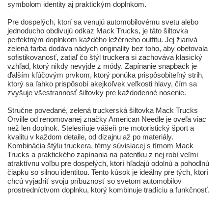
symbolom identity aj praktickým doplnkom.
Pre dospelých, ktorí sa venujú automobilovému svetu alebo
jednoducho obdivujú odkaz Mack Trucks, je táto šiltovka
perfektným doplnkom každého ležérneho outfitu. Jej žiarivá
zelená farba dodáva nádych originality bez toho, aby obetovala
sofistikovanosť, zatiaľ čo štýl truckera si zachováva klasický
vzhľad, ktorý nikdy nevyjde z módy. Zapínanie snapback je
ďalším kľúčovým prvkom, ktorý ponúka prispôsobiteľný strih,
ktorý sa ľahko prispôsobí akejkoľvek veľkosti hlavy, čím sa
zvyšuje všestrannosť šiltovky pre každodenné nosenie.
Stručne povedané, zelená truckerská šiltovka Mack Trucks
Orville od renomovanej značky American Needle je oveľa viac
než len doplnok. Stelesňuje vášeň pre motoristický šport a
kvalitu v každom detaile, od dizajnu až po materiály.
Kombinácia štýlu truckera, témy súvisiacej s tímom Mack
Trucks a praktického zapínania na patentku z nej robí veľmi
atraktívnu voľbu pre dospelých, ktorí hľadajú odolnú a pohodlnú
čiapku so silnou identitou. Tento kúsok je ideálny pre tých, ktorí
chcú vyjadriť svoju príbuznosť so svetom automobilov
prostredníctvom doplnku, ktorý kombinuje tradíciu a funkčnosť.