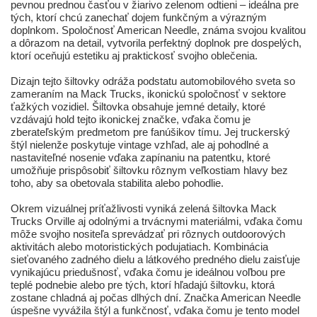
pevnou prednou časťou v žiarivo zelenom odtieni – ideálna pre
tých, ktorí chcú zanechať dojem funkčným a výrazným
doplnkom. Spoločnosť American Needle, známa svojou kvalitou
a dôrazom na detail, vytvorila perfektný doplnok pre dospelých,
ktorí oceňujú estetiku aj praktickosť svojho oblečenia.
Dizajn tejto šiltovky odráža podstatu automobilového sveta so
zameraním na Mack Trucks, ikonickú spoločnosť v sektore
ťažkých vozidiel. Šiltovka obsahuje jemné detaily, ktoré
vzdávajú hold tejto ikonickej značke, vďaka čomu je
zberateľským predmetom pre fanúšikov tímu. Jej truckerský
štýl nielenže poskytuje vintage vzhľad, ale aj pohodlné a
nastaviteľné nosenie vďaka zapínaniu na patentku, ktoré
umožňuje prispôsobiť šiltovku rôznym veľkostiam hlavy bez
toho, aby sa obetovala stabilita alebo pohodlie.
Okrem vizuálnej príťažlivosti vyniká zelená šiltovka Mack
Trucks Orville aj odolnými a trvácnymi materiálmi, vďaka čomu
môže svojho nositeľa sprevádzať pri rôznych outdoorových
aktivitách alebo motoristických podujatiach. Kombinácia
sieťovaného zadného dielu a látkového predného dielu zaisťuje
vynikajúcu priedušnosť, vďaka čomu je ideálnou voľbou pre
teplé podnebie alebo pre tých, ktorí hľadajú šiltovku, ktorá
zostane chladná aj počas dlhých dní. Značka American Needle
úspešne vyvážila štýl a funkčnosť, vďaka čomu je tento model