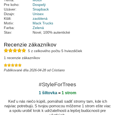
Téma:
Motor
Pre koho:
Dospelý
Uzáver:
Snapback
Dizajn:
Unisex
Kšilt:
zaoblená
Motív:
Mack Trucks
Farba:
Zelená
Stav:
Nové; 100% autentické
Recenzie zákazníkov
5 z celkového počtu 5 hviezdičiek
1 recenzie zákazníkov
Publikované dňa 2026-04-28 od Cristiano
#StyleForTrees
1 šiltovka
=
1 strom
Keď u nás niečo kúpiš, pomáhaš sadiť stromy tam, kde ich
najviac potrebujú. S tvojou pomocou môžeme 1 strom ešte viac
a spolu urobiť krok k udržateľnosti a lepšej budúcnosti pre