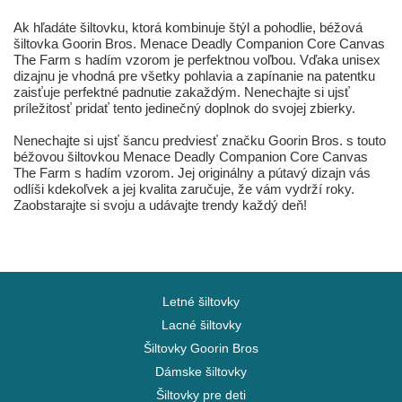
Ak hľadáte šiltovku, ktorá kombinuje štýl a pohodlie, béžová
šiltovka Goorin Bros. Menace Deadly Companion Core Canvas
The Farm s hadím vzorom je perfektnou voľbou. Vďaka unisex
dizajnu je vhodná pre všetky pohlavia a zapínanie na patentku
zaisťuje perfektné padnutie zakaždým. Nenechajte si ujsť
príležitosť pridať tento jedinečný doplnok do svojej zbierky.
Nenechajte si ujsť šancu predviesť značku Goorin Bros. s touto
béžovou šiltovkou Menace Deadly Companion Core Canvas
The Farm s hadím vzorom. Jej originálny a pútavý dizajn vás
odlíši kdekoľvek a jej kvalita zaručuje, že vám vydrží roky.
Zaobstarajte si svoju a udávajte trendy každý deň!
Letné šiltovky
Lacné šiltovky
Šiltovky Goorin Bros
Dámske šiltovky
Šiltovky pre deti