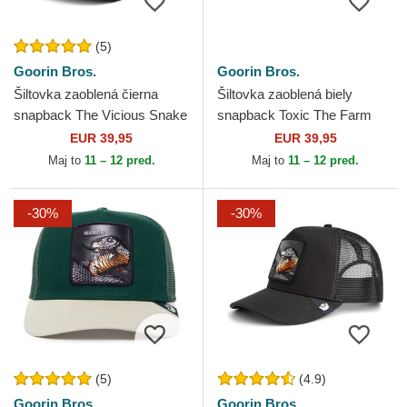
(5)
Goorin Bros.
Goorin Bros.
Šiltovka zaoblená čierna
Šiltovka zaoblená biely
snapback The Vicious Snake
snapback Toxic The Farm
Core Combo The Farm
Goorin Bros.
EUR 39,95
EUR 39,95
Goorin Bros.
Maj to
11 – 12 pred.
Maj to
11 – 12 pred.
-30%
-30%
(5)
(4.9)
Goorin Bros.
Goorin Bros.