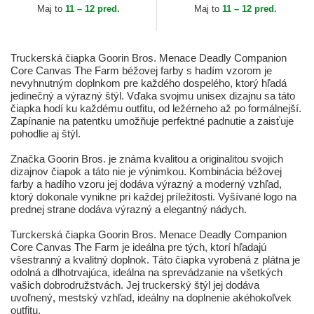
Maj to
11 – 12 pred.
Maj to
11 – 12 pred.
Truckerská čiapka Goorin Bros. Menace Deadly Companion
Core Canvas The Farm béžovej farby s hadím vzorom je
nevyhnutným doplnkom pre každého dospelého, ktorý hľadá
jedinečný a výrazný štýl. Vďaka svojmu unisex dizajnu sa táto
čiapka hodí ku každému outfitu, od ležérneho až po formálnejší.
Zapínanie na patentku umožňuje perfektné padnutie a zaisťuje
pohodlie aj štýl.
Značka Goorin Bros. je známa kvalitou a originalitou svojich
dizajnov čiapok a táto nie je výnimkou. Kombinácia béžovej
farby a hadího vzoru jej dodáva výrazný a moderný vzhľad,
ktorý dokonale vynikne pri každej príležitosti. Vyšívané logo na
prednej strane dodáva výrazný a elegantný nádych.
Turckerská čiapka Goorin Bros. Menace Deadly Companion
Core Canvas The Farm je ideálna pre tých, ktorí hľadajú
všestranný a kvalitný doplnok. Táto čiapka vyrobená z plátna je
odolná a dlhotrvajúca, ideálna na sprevádzanie na všetkých
vašich dobrodružstvách. Jej truckerský štýl jej dodáva
uvoľnený, mestský vzhľad, ideálny na doplnenie akéhokoľvek
outfitu.