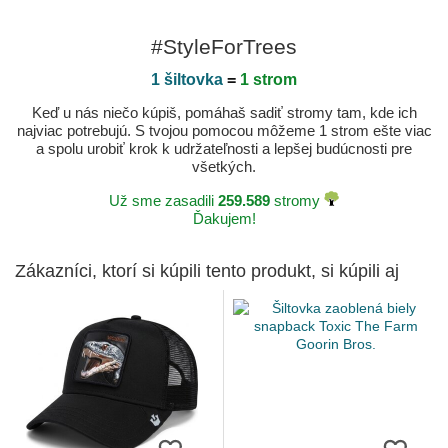
#StyleForTrees
1 šiltovka
=
1 strom
Keď u nás niečo kúpiš, pomáhaš sadiť stromy tam, kde ich
najviac potrebujú. S tvojou pomocou môžeme 1 strom ešte viac
a spolu urobiť krok k udržateľnosti a lepšej budúcnosti pre
všetkých.
Už sme zasadili
259.589
stromy
Ďakujem!
Zákazníci, ktorí si kúpili tento produkt, si kúpili aj