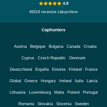
4.9
49319 recenzie zákazníkov
Caphunters
Austria
Belgique
Bulgaria
Canada
Croatia
Cyprus
Czech Republic
Denmark
Deutschland
España
Estonia
Finland
France
Global
Greece
Hungary
Ireland
Italia
Latvia
Lithuania
Luxembourg
Malta
Poland
Portugal
Romania
Slovakia
Slovenia
Sweden