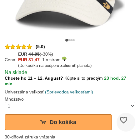
(5.0)
EUR
44,95
(-30%)
Cena:
EUR 31,47
1 x strom
(Do košíka na podporu
zalesniť
planéta)
Na sklade
Chcete ho 11 – 12. August?
Kúpte si to predtým
23 hod. 27
min.
Univerzálna veľkosť
(Sprievodca veľkosťami)
Množstvo
Do košíka
30-dňová záruka vrátenia