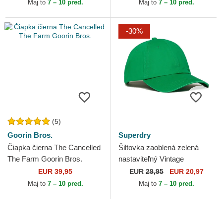
Yankees MLB New Era
Maj to
7 – 10 pred.
Maj to
7 – 10 pred.
-30%
(5)
Goorin Bros.
Superdry
Čiapka čierna The Cancelled
Šiltovka zaoblená zelená
The Farm Goorin Bros.
nastaviteľný Vintage
Embroidered Drop Kick
EUR 39,95
EUR
29,95
EUR 20,97
Green Superdry
Maj to
7 – 10 pred.
Maj to
7 – 10 pred.