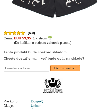
(5.0)
Cena:
EUR 59,95
1 x strom
(Do košíka na podporu
zalesniť
planéta)
Tento produkt bude čoskoro skladom
Chcete dostať e-mail, keď bude opäť na sklade?
Daj mi vedieť
Pre koho:
Dospelý
Dizajn:
Unisex