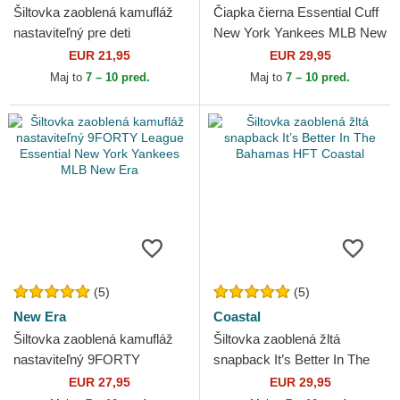
Šiltovka zaoblená kamufláž
Čiapka čierna Essential Cuff
nastaviteľný pre deti
New York Yankees MLB New
9FORTY League Essential
Era
EUR 21,95
EUR 29,95
New York Yankees MLB
Maj to
7 – 10 pred.
Maj to
7 – 10 pred.
New...
(5)
(5)
New Era
Coastal
Šiltovka zaoblená kamufláž
Šiltovka zaoblená žltá
nastaviteľný 9FORTY
snapback It’s Better In The
League Essential New York
Bahamas HFT Coastal
EUR 27,95
EUR 29,95