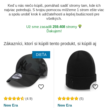
Keď u nás niečo kúpiš, pomáhaš sadiť stromy tam, kde ich
najviac potrebujú. S tvojou pomocou môžeme 1 strom ešte viac
a spolu urobiť krok k udržateľnosti a lepšej budúcnosti pre
všetkých.
Už sme zasadili
259.408
stromy
Ďakujem!
Zákazníci, ktorí si kúpili tento produkt, si kúpili aj
DIEŤA
(4.9)
(5)
New Era
New Era