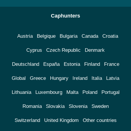
Caphunters
Austria
Belgique
Bulgaria
Canada
Croatia
Cyprus
Czech Republic
Denmark
Deutschland
España
Estonia
Finland
France
Global
Greece
Hungary
Ireland
Italia
Latvia
Lithuania
Luxembourg
Malta
Poland
Portugal
Romania
Slovakia
Slovenia
Sweden
Switzerland
United Kingdom
Other countries