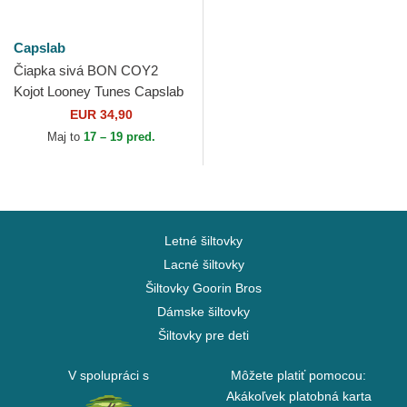
Capslab
Čiapka sivá BON COY2
Kojot Looney Tunes Capslab
EUR 34,90
Maj to
17 – 19 pred.
Letné šiltovky
Lacné šiltovky
Šiltovky Goorin Bros
Dámske šiltovky
Šiltovky pre deti
V spolupráci s
Môžete platiť pomocou:
Akákoľvek platobná karta