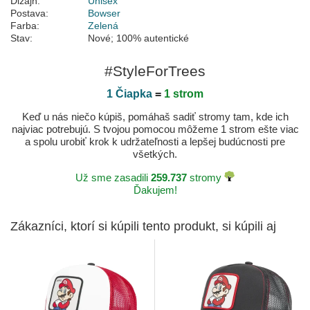
Dizajn:
Unisex
Postava:
Bowser
Farba:
Zelená
Stav:
Nové; 100% autentické
#StyleForTrees
1 Čiapka
=
1 strom
Keď u nás niečo kúpiš, pomáhaš sadiť stromy tam, kde ich
najviac potrebujú. S tvojou pomocou môžeme 1 strom ešte viac
a spolu urobiť krok k udržateľnosti a lepšej budúcnosti pre
všetkých.
Už sme zasadili
259.737
stromy
Ďakujem!
Zákazníci, ktorí si kúpili tento produkt, si kúpili aj