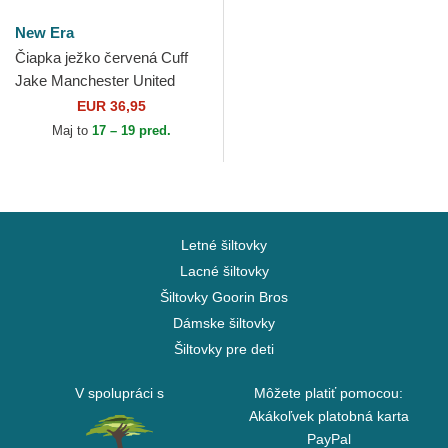
New Era
Čiapka ježko červená Cuff
Jake Manchester United
Football Club Premier League
EUR 36,95
New Era
Maj to
17 – 19 pred.
Letné šiltovky
Lacné šiltovky
Šiltovky Goorin Bros
Dámske šiltovky
Šiltovky pre deti
V spolupráci s
Môžete platiť pomocou:
Akákoľvek platobná karta
PayPal