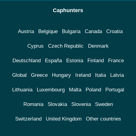
Caphunters
Austria
Belgique
Bulgaria
Canada
Croatia
Cyprus
Czech Republic
Denmark
Deutschland
España
Estonia
Finland
France
Global
Greece
Hungary
Ireland
Italia
Latvia
Lithuania
Luxembourg
Malta
Poland
Portugal
Romania
Slovakia
Slovenia
Sweden
Switzerland
United Kingdom
Other countries