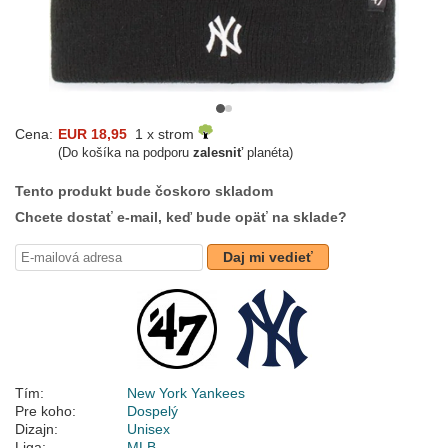
Cena:
EUR 18,95
1 x strom
(Do košíka na podporu
zalesniť
planéta)
Tento produkt bude čoskoro skladom
Chcete dostať e-mail, keď bude opäť na sklade?
Daj mi vedieť
Tím:
New York Yankees
Pre koho:
Dospelý
Dizajn:
Unisex
Liga:
MLB