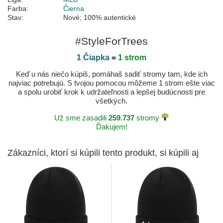
Farba:
Čierna
Stav:
Nové; 100% autentické
#StyleForTrees
1 Čiapka
=
1 strom
Keď u nás niečo kúpiš, pomáhaš sadiť stromy tam, kde ich
najviac potrebujú. S tvojou pomocou môžeme 1 strom ešte viac
a spolu urobiť krok k udržateľnosti a lepšej budúcnosti pre
všetkých.
Už sme zasadili
259.737
stromy
Ďakujem!
Zákazníci, ktorí si kúpili tento produkt, si kúpili aj