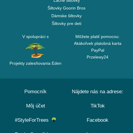
Lacné šiltovky
Šiltovky Goorin Bros
Dámske šiltovky
Šiltovky pre deti
V spolupráci s
Môžete platiť pomocou:
Akákoľvek platobná karta
PayPal
Przelewy24
Projekty zalesňovania Eden
Pomocník
Nájdete nás na adrese:
Môj účet
TikTok
#StyleForTrees
Facebook