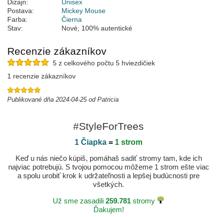
Dizajn:
Unisex
Postava:
Mickey Mouse
Farba:
Čierna
Stav:
Nové; 100% autentické
Recenzie zákazníkov
5 z celkového počtu 5 hviezdičiek
1 recenzie zákazníkov
Publikované dňa 2024-04-25 od Patricia
#StyleForTrees
1 Čiapka
=
1 strom
Keď u nás niečo kúpiš, pomáhaš sadiť stromy tam, kde ich
najviac potrebujú. S tvojou pomocou môžeme 1 strom ešte viac
a spolu urobiť krok k udržateľnosti a lepšej budúcnosti pre
všetkých.
Už sme zasadili
259.781
stromy
Ďakujem!