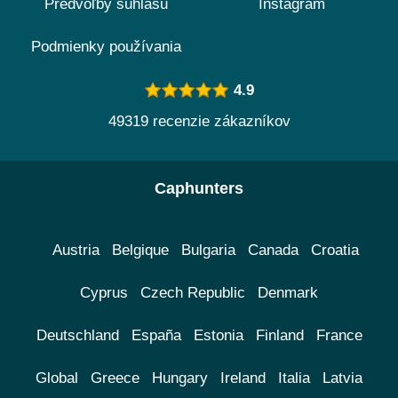
Predvoľby súhlasu
Instagram
Podmienky používania
4.9
49319 recenzie zákazníkov
Caphunters
Austria
Belgique
Bulgaria
Canada
Croatia
Cyprus
Czech Republic
Denmark
Deutschland
España
Estonia
Finland
France
Global
Greece
Hungary
Ireland
Italia
Latvia