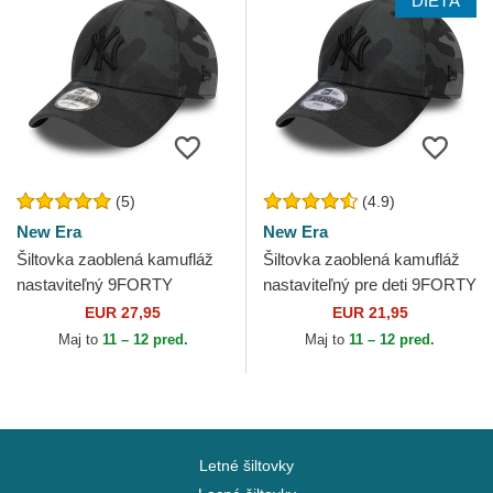
DIEŤA
(5)
(4.9)
New Era
New Era
Šiltovka zaoblená kamufláž
Šiltovka zaoblená kamufláž
nastaviteľný 9FORTY
nastaviteľný pre deti 9FORTY
League Essential New York
League Essential New York
EUR 27,95
EUR 21,95
Yankees MLB New Era
Yankees MLB New...
Maj to
11 – 12 pred.
Maj to
11 – 12 pred.
Letné šiltovky