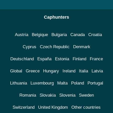
Caphunters
Austria
Belgique
Bulgaria
Canada
Croatia
Cyprus
Czech Republic
Denmark
Deutschland
España
Estonia
Finland
France
Global
Greece
Hungary
Ireland
Italia
Latvia
Lithuania
Luxembourg
Malta
Poland
Portugal
Romania
Slovakia
Slovenia
Sweden
Switzerland
United Kingdom
Other countries