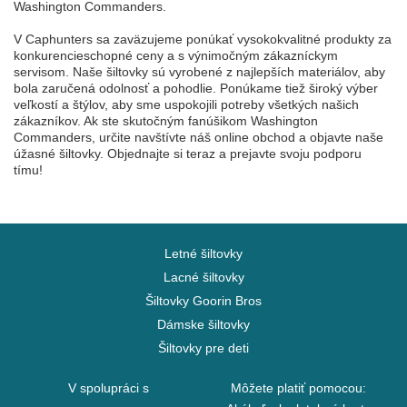
Washington Commanders.
V Caphunters sa zaväzujeme ponúkať vysokokvalitné produkty za
konkurencieschopné ceny a s výnimočným zákazníckym
servisom. Naše šiltovky sú vyrobené z najlepších materiálov, aby
bola zaručená odolnosť a pohodlie. Ponúkame tiež široký výber
veľkostí a štýlov, aby sme uspokojili potreby všetkých našich
zákazníkov. Ak ste skutočným fanúšikom Washington
Commanders, určite navštívte náš online obchod a objavte naše
úžasné šiltovky. Objednajte si teraz a prejavte svoju podporu
tímu!
Letné šiltovky
Lacné šiltovky
Šiltovky Goorin Bros
Dámske šiltovky
Šiltovky pre deti
V spolupráci s
Môžete platiť pomocou: