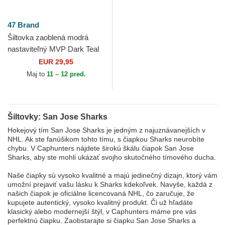
47 Brand
Šiltovka zaoblená modrá
nastaviteľný MVP Dark Teal
San Jose Sharks NHL 47
EUR 29,95
Brand
Maj to
11 – 12 pred.
Šiltovky: San Jose Sharks
Hokejový tím San Jose Sharks je jedným z najuznávanejších v
NHL. Ak ste fanúšikom tohto tímu, s čiapkou Sharks neurobíte
chybu. V Caphunters nájdete širokú škálu čiapok San Jose
Sharks, aby ste mohli ukázať svojho skutočného tímového ducha.
Naše čiapky sú vysoko kvalitné a majú jedinečný dizajn, ktorý vám
umožní prejaviť vašu lásku k Sharks kdekoľvek. Navyše, každá z
našich čiapok je oficiálne licencovaná NHL, čo zaručuje, že
kupujete autentický, vysoko kvalitný produkt. Či už hľadáte
klasický alebo modernejší štýl, v Caphunters máme pre vás
perfektnú čiapku. Zaobstarajte si čiapku San Jose Sharks a